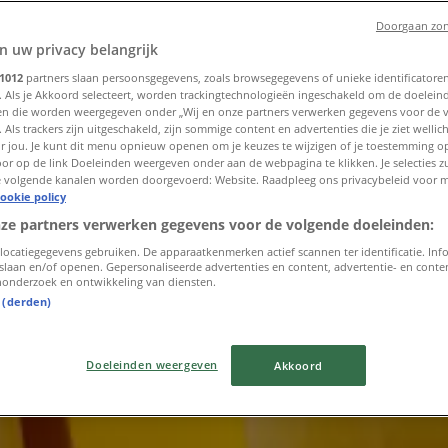
Doorgaan zon
n uw privacy belangrijk
1012
partners slaan persoonsgegevens, zoals browsegegevens of unieke identificatoren
st
»
. Als je Akkoord selecteert, worden trackingtechnologieën ingeschakeld om de doelein
n die worden weergegeven onder „Wij en onze partners verwerken gegevens voor de 
 Als trackers zijn uitgeschakeld, zijn sommige content en advertenties die je ziet wellich
or jou. Je kunt dit menu opnieuw openen om je keuzes te wijzigen of je toestemming 
or op de link Doeleinden weergeven onder aan de webpagina te klikken. Je selecties zu
n Zeist
 volgende kanalen worden doorgevoerd: Website. Raadpleeg ons privacybeleid voor 
ookie policy
nze partners verwerken gegevens voor de volgende doeleinden:
locatiegegevens gebruiken. De apparaatkenmerken actief scannen ter identificatie. Inf
slaan en/of openen. Gepersonaliseerde advertenties en content, advertentie- en cont
onderzoek en ontwikkeling van diensten.
t (derden)
Doeleinden weergeven
Akkoord