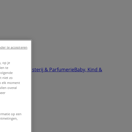
der te accepteren
, op je
den te
ektronica
Drogisterij & Parfumerie
Baby, Kind &
volgende
t niet zo
op elk moment
llen overal
meer
ormatie op een
entmetingen,