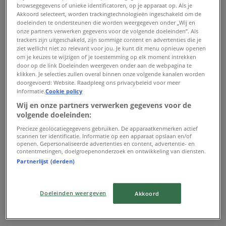
browsegegevens of unieke identificatoren, op je apparaat op. Als je
Akkoord selecteert, worden trackingtechnologieën ingeschakeld om de
doeleinden te ondersteunen die worden weergegeven onder „Wij en
Eye Wish Opticiens
onze partners verwerken gegevens voor de volgende doeleinden”. Als
trackers zijn uitgeschakeld, zijn sommige content en advertenties die je
Winkelcentrum Woensel 40, Eindhoven
ziet wellicht niet zo relevant voor jou. Je kunt dit menu opnieuw openen
om je keuzes te wijzigen of je toestemming op elk moment intrekken
2.2 km
door op de link Doeleinden weergeven onder aan de webpagina te
klikken. Je selecties zullen overal binnen onze volgende kanalen worden
Gesloten
doorgevoerd: Website. Raadpleeg ons privacybeleid voor meer
informatie.
Cookie policy
Wij en onze partners verwerken gegevens voor de
volgende doeleinden:
Precieze geolocatiegegevens gebruiken. De apparaatkenmerken actief
scannen ter identificatie. Informatie op een apparaat opslaan en/of
Eye Wish Opticiens
openen. Gepersonaliseerde advertenties en content, advertentie- en
contentmetingen, doelgroepenonderzoek en ontwikkeling van diensten.
Meiveld 82, Veldhoven
Partnerlijst (derden)
5.3 km
Doeleinden weergeven
Akkoord
Gesloten