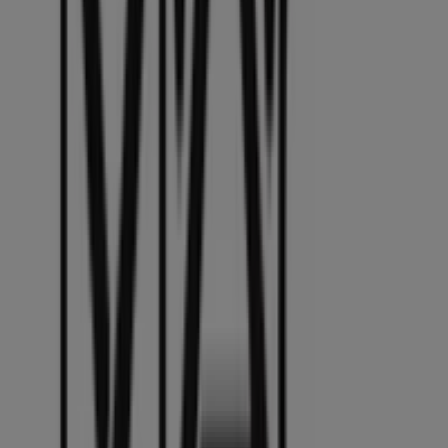
Andere bedrijven uit Drogisterij &
Parfumerie in Den Haag
Mac cosmetics
Welkom bij de winkel van
Mac cosmetics
op Tiendeo,
waar je de beste
aanbiedingen
,
promoties
en
catalogi
van dit toonaangevende merk in de
Drogisterij &
Parfumerie
-sector kunt ontdekken. Onze fysieke winkel
is gevestigd op
Wagenstraat 32
,
Den Haag
, en biedt een
breed assortiment kwaliteitsproducten waarmee je kunt
besparen gedurende de hele maand
augustus 2026
.
Bij Tiendeo bieden we je alle actuele informatie over
Mac
cosmetics
, zoals openingstijden, exclusieve
aanbiedingen en de exacte locatie van de winkel op
Wagenstraat 32
. Daarnaast krijg je toegang tot de
nieuwste catalogi van
Mac cosmetics
, waarin je de meest
recente promoties kunt ontdekken en kunt profiteren
van grote kortingen op
Drogisterij & Parfumerie
-