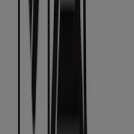
producten voor je aankopen in
Den Haag
.
Mis de kans niet om de winkel van
Mac cosmetics
op
Wagenstraat 32
te bezoeken en een complete
winkelervaring te beleven. We nodigen je uit om de
promoties te ontdekken die we deze
augustus
voor je
hebben en om op de hoogte te blijven van de beste
aanbiedingen van
Mac cosmetics
in
Den Haag
. Bezoek
ons en begin vandaag nog met besparen!
Meer informatie over Mac cosmetics
Bekijk andere
winkels van Mac cosmetics in Den Haag
Advertentie