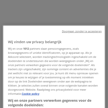
Wagenstraat 32, Den Haag -
Openingstijden en aanbiedingen
Tiendeo in Den Haag
»
Drogisterij & Parfumerie Aanbiedingen in Den
Doorgaan zonder te accepteren
Haag
»
Mac cosmetics in Den Haag
»
Wij vinden uw privacy belangrijk
Wij en onze
1012
partners slaan persoonsgegevens, zoals
Mac cosmetics | Wagenstraat 32
browsegegevens of unieke identificatoren, op je apparaat op. Als je
Akkoord selecteert, worden trackingtechnologieën ingeschakeld om de
Kaart
+31703648417
doeleinden te ondersteunen die worden weergegeven onder „Wij en
Kaart
+31703648417
onze partners verwerken gegevens voor de volgende doeleinden”. Als
trackers zijn uitgeschakeld, zijn sommige content en advertenties die je
We staan op het punt nieuwe aanbiedingen te publiceren
ziet wellicht niet zo relevant voor jou. Je kunt dit menu opnieuw openen
om je keuzes te wijzigen of je toestemming op elk moment intrekken
van Mac cosmetics
door op de link Doeleinden weergeven onder aan de webpagina te
klikken. Je selecties zullen overal binnen onze volgende kanalen worden
Advertentie
doorgevoerd: Website. Raadpleeg ons privacybeleid voor meer
informatie.
Cookie policy
Wij en onze partners verwerken gegevens voor de
volgende doeleinden: