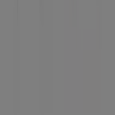
Technische problemen en algemene feedback
Index
Merken
Lokale merken
Winkels
Winkels in de buurt
Producten
Lokale producten
Steden
Download de Tiendeo app