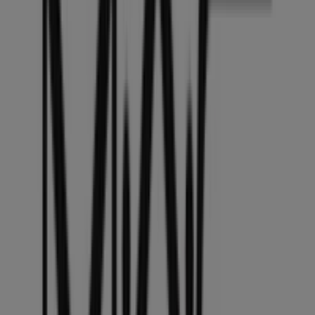
Boots
Westeinde 148, Den Haag
247 m
Open
Swiss Sense
Waldeck Pyrmontkade 87-89, Den Haag
355 m
Open