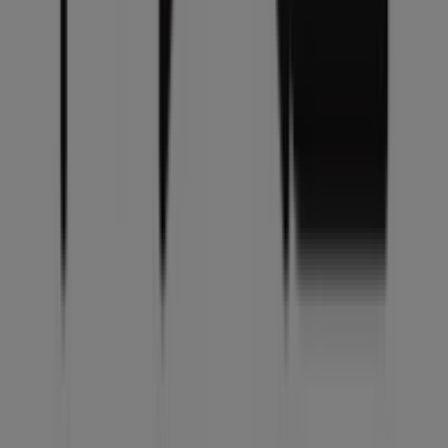
Tiendeo is onderdeel van Shopfully, het techbedrijf dat
lokaal winkelen wereldwijd opnieuw uitvindt.
Tiendeo
Wat we doen
Zakelijke oplossingen
Nieuws en media
Met ons samenwerken
Contact
Marketing en bedrijfsaanvragen
Winkel verkeerd weergegeven op de kaart
Wekelijkse advertentiefeedback