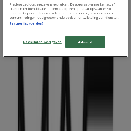
Precieze geolocatiegegevens gebruiken. De apparaatkenmerken actief
scannen ter identificatie. Informatie op een apparaat opslaan en/of
openen. Gepersonaliseerde advertenties en content, advertentie- en
contentmetingen, doelgroepenonderzoek en ontwikkeling van diensten.
Partnerlijst (derden)
Doeleinden weergeven
Akkoord
Dichtstbijzijnde winkels
Medipoint
Westeinde 148, Den Haag
127 m