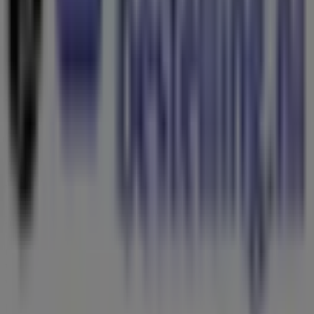
Vuurwerkbestelling.nl
Welkom bij de winkel van
Vuurwerkbestelling.nl
op
Tiendeo, waar je de beste
aanbiedingen
,
promoties
en
catalogi
van dit toonaangevende merk in de
Bouwmarkt & Tuin
-sector kunt ontdekken. Onze fysieke
winkel is gevestigd op
Zeestraat 13
,
Beverwijk
, en biedt
een breed assortiment kwaliteitsproducten waarmee je
kunt besparen gedurende de hele maand
augustus
2026
.
Bij Tiendeo bieden we je alle actuele informatie over
Vuurwerkbestelling.nl
, zoals openingstijden, exclusieve
aanbiedingen en de exacte locatie van de winkel op
Zeestraat 13
. Daarnaast krijg je toegang tot de nieuwste
catalogi van
Vuurwerkbestelling.nl
, waarin je de meest
recente promoties kunt ontdekken en kunt profiteren
van grote kortingen op
Bouwmarkt & Tuin
-producten
voor je aankopen in
Beverwijk
.
Mis de kans niet om de winkel van