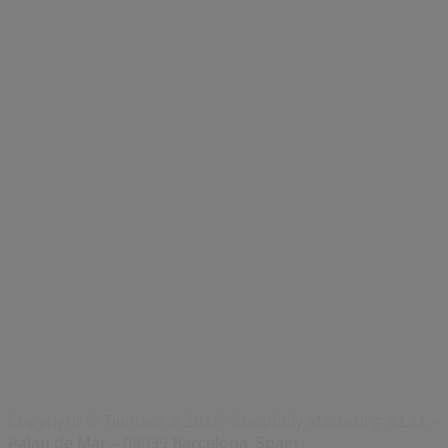
Index
Merken
Lokale merken
Winkels
Winkels in de buurt
Producten
Lokale producten
Steden
Download de Tiendeo app
Copyright © Tiendeo ® 2026 · Shopfully Marketing S.L.U. –
Palau de Mar – 08039 Barcelona, Spain