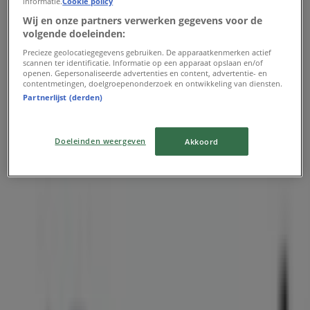
informatie.
Cookie policy
Wij en onze partners verwerken gegevens voor de
volgende doeleinden:
Precieze geolocatiegegevens gebruiken. De apparaatkenmerken actief
scannen ter identificatie. Informatie op een apparaat opslaan en/of
openen. Gepersonaliseerde advertenties en content, advertentie- en
contentmetingen, doelgroepenonderzoek en ontwikkeling van diensten.
Partnerlijst (derden)
Doeleinden weergeven
Akkoord
Dichtstbijzijnde winkels
Cottonbaby
Zeestraat 48, Beverwijk
248 m