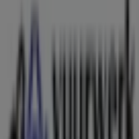
Vingino
ZEESTRAAT 48, Beverwijk
248 m
The North Face
Zeestraat 13, Beverwijk
393 m
Gesloten