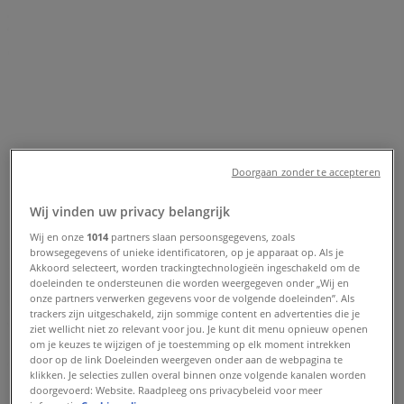
Zeestraat 13, Beverwijk -
Openingstijden en aanbiedingen
Tiendeo in Beverwijk
»
Bouwmarkt & Tuin Aanbiedingen in Beverwijk
»
Doorgaan zonder te accepteren
Vuurwerkbestelling.nl in Beverwijk
»
Wij vinden uw privacy belangrijk
Vuurwerkbestelling.nl | Zeestraat 13
Wij en onze
1014
partners slaan persoonsgegevens, zoals
Kaart
0251221572
browsegegevens of unieke identificatoren, op je apparaat op. Als je
Akkoord selecteert, worden trackingtechnologieën ingeschakeld om de
Kaart
0251221572
doeleinden te ondersteunen die worden weergegeven onder „Wij en
onze partners verwerken gegevens voor de volgende doeleinden”. Als
We staan op het punt nieuwe aanbiedingen te publiceren
trackers zijn uitgeschakeld, zijn sommige content en advertenties die je
van Vuurwerkbestelling.nl
ziet wellicht niet zo relevant voor jou. Je kunt dit menu opnieuw openen
om je keuzes te wijzigen of je toestemming op elk moment intrekken
door op de link Doeleinden weergeven onder aan de webpagina te
Advertentie
klikken. Je selecties zullen overal binnen onze volgende kanalen worden
doorgevoerd: Website. Raadpleeg ons privacybeleid voor meer