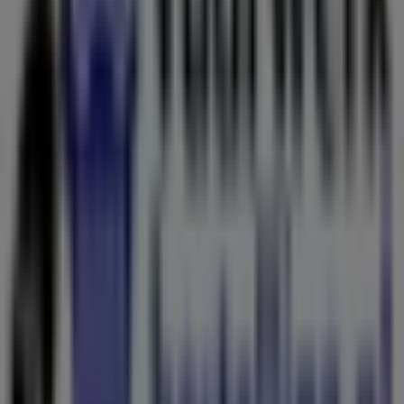
Jack Wolfskin
Zeestraat 13, Beverwijk
393 m
Vuurwerkbestelling.nl
Zeestraat 13, Beverwijk
394 m
Andere bedrijven uit Bouwmarkt &
Tuin in Beverwijk