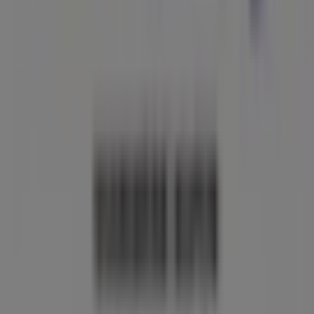
Vuurwerkbestelling.nl
op
Zeestraat 13
te bezoeken en
een complete winkelervaring te beleven. We nodigen je
uit om de promoties te ontdekken die we deze
augustus
voor je hebben en om op de hoogte te blijven van de
beste aanbiedingen van
Vuurwerkbestelling.nl
in
Beverwijk
. Bezoek ons en begin vandaag nog met
besparen!
Meer informatie over Vuurwerkbestelling.nl
Bekijk andere
winkels van Vuurwerkbestelling.nl in Beverwijk
Advertentie