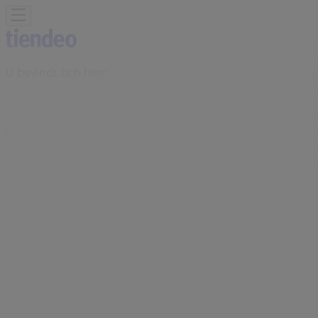
U bevindt zich hier:
Beverwijk
Featured
Supermarkt
Kleding, Schoenen &
Accessoires
Warenhuis
Bouwmarkt & Tuin
Wonen &
Meubels
Computers & Elektronica
Drogisterij &
Parfumerie
Baby, Kind &
Speelgoed
Sport
Restaurants
Opticien
Boeken &
Muziek
Auto & Fiets
Biomarkt
Vakantie & Reizen
Advertentie
Vuurwerkbestelling.nl-winkel |