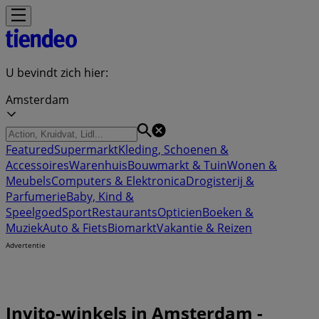
U bevindt zich hier:
Amsterdam
Featured
Supermarkt
Kleding, Schoenen &
Accessoires
Warenhuis
Bouwmarkt & Tuin
Wonen &
Meubels
Computers & Elektronica
Drogisterij &
Parfumerie
Baby, Kind &
Speelgoed
Sport
Restaurants
Opticien
Boeken &
Muziek
Auto & Fiets
Biomarkt
Vakantie & Reizen
Advertentie
Invito-winkels in Amsterdam -