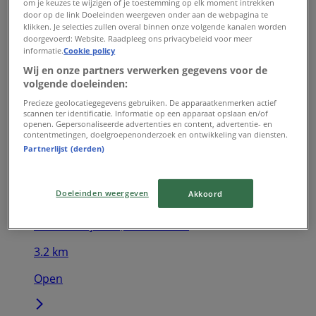
om je keuzes te wijzigen of je toestemming op elk moment intrekken
door op de link Doeleinden weergeven onder aan de webpagina te
klikken. Je selecties zullen overal binnen onze volgende kanalen worden
doorgevoerd: Website. Raadpleeg ons privacybeleid voor meer
Invito
informatie.
Cookie policy
Leidsestraat 5, Amsterdam
Wij en onze partners verwerken gegevens voor de
volgende doeleinden:
2.7 km
Precieze geolocatiegegevens gebruiken. De apparaatkenmerken actief
scannen ter identificatie. Informatie op een apparaat opslaan en/of
Open
openen. Gepersonaliseerde advertenties en content, advertentie- en
contentmetingen, doelgroepenonderzoek en ontwikkeling van diensten.
Partnerlijst (derden)
Doeleinden weergeven
Akkoord
Invito
Nieuwendijk 181, Amsterdam
3.2 km
Open