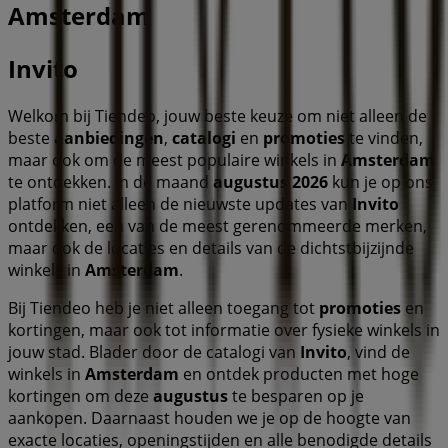
Amsterdam
Invito
Welkom bij Tiendeo, jouw beste keuze om niet alleen de
beste
aanbiedingen
,
catalogi
en
promoties
te vinden,
maar ook om de meest populaire winkels in
Amsterdam
te ontdekken. In de maand
augustus 2026
kun je op ons
platform niet alleen de nieuwste updates van
Invito
ontdekken, een van de meest gerenommeerde merken,
maar ook de locaties en details van de dichtstbijzijnde
winkels in
Amsterdam
.
Bij Tiendeo heb je niet alleen toegang tot
promoties
en
kortingen, maar ook tot informatie over fysieke winkels in
jouw stad. Blader door de catalogi van
Invito
, vind de
winkels in
Amsterdam
en ontdek producten met hoge
kortingen om deze
augustus
te besparen op je
aankopen. Daarnaast houden we je op de hoogte van
exacte locaties, openingstijden en alle benodigde details