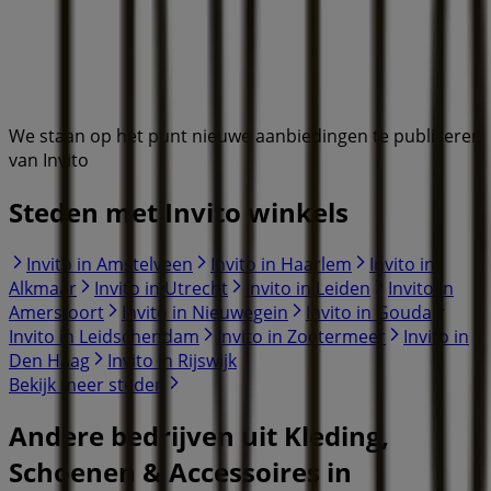
We staan op het punt nieuwe aanbiedingen te publiceren
van Invito
Steden met Invito winkels
Invito in Amstelveen
Invito in Haarlem
Invito in
Alkmaar
Invito in Utrecht
Invito in Leiden
Invito in
Amersfoort
Invito in Nieuwegein
Invito in Gouda
Invito in Leidschendam
Invito in Zoetermeer
Invito in
Den Haag
Invito in Rijswijk
Bekijk meer steden
Andere bedrijven uit Kleding,
Schoenen & Accessoires in