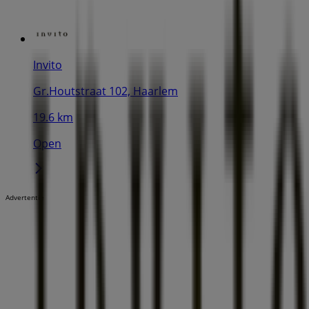
Invito
Gr.Houtstraat 102, Haarlem
19.6 km
Open
Advertentie