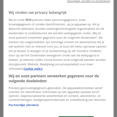
Doorgaan zonder te accepteren
Meest recente aanbieding:
2-4-2026
Wij vinden uw privacy belangrijk
Wij en onze
1014
partners slaan persoonsgegevens, zoals
browsegegevens of unieke identificatoren, op je apparaat op. Als je
Akkoord selecteert, worden trackingtechnologieën ingeschakeld om de
doeleinden te ondersteunen die worden weergegeven onder „Wij en
onze partners verwerken gegevens voor de volgende doeleinden”. Als
Kwik-fit
trackers zijn uitgeschakeld, zijn sommige content en advertenties die je
ziet wellicht niet zo relevant voor jou. Je kunt dit menu opnieuw openen
om je keuzes te wijzigen of je toestemming op elk moment intrekken
Kwik-fit Promo
door op de link Doeleinden weergeven onder aan de webpagina te
klikken. Je selecties zullen overal binnen onze volgende kanalen worden
Verloopt 31-12
doorgevoerd: Website. Raadpleeg ons privacybeleid voor meer
informatie.
Cookie policy
{"numCatalogs":1}
Wij en onze partners verwerken gegevens voor de
volgende doeleinden:
Adressen en openingstijden Kwik-fit
Precieze geolocatiegegevens gebruiken. De apparaatkenmerken actief
scannen ter identificatie. Informatie op een apparaat opslaan en/of
openen. Gepersonaliseerde advertenties en content, advertentie- en
contentmetingen, doelgroepenonderzoek en ontwikkeling van diensten.
Kwik-fit
Partnerlijst (derden)
P.C. Hooftlaan 11, Maassluis