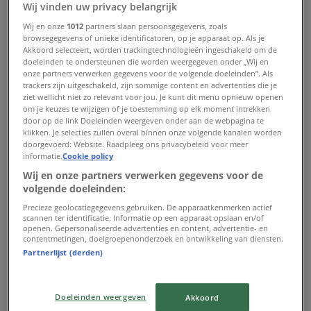
Wij vinden uw privacy belangrijk
Wij en onze
1012
partners slaan persoonsgegevens, zoals
browsegegevens of unieke identificatoren, op je apparaat op. Als je
Akkoord selecteert, worden trackingtechnologieën ingeschakeld om de
doeleinden te ondersteunen die worden weergegeven onder „Wij en
onze partners verwerken gegevens voor de volgende doeleinden”. Als
trackers zijn uitgeschakeld, zijn sommige content en advertenties die je
{"numCatalogs":1}
ziet wellicht niet zo relevant voor jou. Je kunt dit menu opnieuw openen
om je keuzes te wijzigen of je toestemming op elk moment intrekken
Adressen en openingstijden Nike
door op de link Doeleinden weergeven onder aan de webpagina te
klikken. Je selecties zullen overal binnen onze volgende kanalen worden
doorgevoerd: Website. Raadpleeg ons privacybeleid voor meer
informatie.
Cookie policy
Wij en onze partners verwerken gegevens voor de
Nike
volgende doeleinden:
Liguster 202, Leidschendam
Precieze geolocatiegegevens gebruiken. De apparaatkenmerken actief
scannen ter identificatie. Informatie op een apparaat opslaan en/of
openen. Gepersonaliseerde advertenties en content, advertentie- en
1.2 km
contentmetingen, doelgroepenonderzoek en ontwikkeling van diensten.
Partnerlijst (derden)
Nike in Leidschendam — Winkels, telefoons en
Doeleinden weergeven
Akkoord
openingstijden