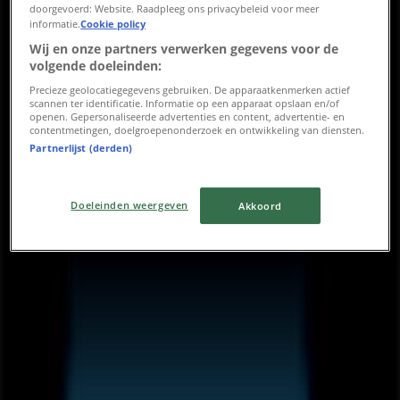
doorgevoerd: Website. Raadpleeg ons privacybeleid voor meer
informatie.
Cookie policy
Toolstation
Wij en onze partners verwerken gegevens voor de
volgende doeleinden:
Gyroscoopweg 50, Amsterdam
Precieze geolocatiegegevens gebruiken. De apparaatkenmerken actief
scannen ter identificatie. Informatie op een apparaat opslaan en/of
Gesloten
openen. Gepersonaliseerde advertenties en content, advertentie- en
contentmetingen, doelgroepenonderzoek en ontwikkeling van diensten.
Partnerlijst (derden)
Toolstation
Doeleinden weergeven
Akkoord
Touwbaan 40, Leiderdorp
Gesloten
Toolstation
Ravenswade 86, Nieuwegein