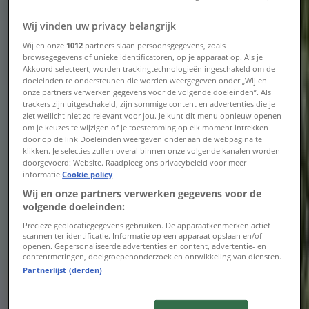
Dinsdag
10:00 - 18:00
Wij vinden uw privacy belangrijk
Woensdag
Wij en onze
1012
partners slaan persoonsgegevens, zoals
10:00 - 18:00
browsegegevens of unieke identificatoren, op je apparaat op. Als je
Donderdag
Akkoord selecteert, worden trackingtechnologieën ingeschakeld om de
10:00 - 21:00
doeleinden te ondersteunen die worden weergegeven onder „Wij en
onze partners verwerken gegevens voor de volgende doeleinden”. Als
Vrijdag
trackers zijn uitgeschakeld, zijn sommige content en advertenties die je
10:00 - 18:00
ziet wellicht niet zo relevant voor jou. Je kunt dit menu opnieuw openen
Zaterdag
om je keuzes te wijzigen of je toestemming op elk moment intrekken
door op de link Doeleinden weergeven onder aan de webpagina te
10:00 - 17:00
klikken. Je selecties zullen overal binnen onze volgende kanalen worden
doorgevoerd: Website. Raadpleeg ons privacybeleid voor meer
Kaart
informatie.
Cookie policy
Wij en onze partners verwerken gegevens voor de
Gesloten
volgende doeleinden:
Precieze geolocatiegegevens gebruiken. De apparaatkenmerken actief
scannen ter identificatie. Informatie op een apparaat opslaan en/of
Zondag
openen. Gepersonaliseerde advertenties en content, advertentie- en
contentmetingen, doelgroepenonderzoek en ontwikkeling van diensten.
Partnerlijst (derden)
Gesloten
Maandag