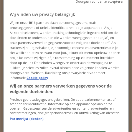
Meest recente aanbieding:
25-10-2023
Doorgaan zonder te accepteren
Wij vinden uw privacy belangrijk
Wij en onze
1014
partners slaan persoonsgegevens, zoals
browsegegevens of unieke identificatoren, op je apparaat op. Als je
New Yorker
Akkoord selecteert, worden trackingtechnologieën ingeschakeld om de
doeleinden te ondersteunen die worden weergegeven onder „Wij en
Aanbiedingen New Yorker
onze partners verwerken gegevens voor de volgende doeleinden”. Als
trackers zijn uitgeschakeld, zijn sommige content en advertenties die je
ziet wellicht niet zo relevant voor jou. Je kunt dit menu opnieuw openen
Verloopt 22-6
631 m - Hoofddorp
om je keuzes te wijzigen of je toestemming op elk moment intrekken
door op de link Doeleinden weergeven onder aan de webpagina te
Advertentie
klikken. Je selecties zullen overal binnen onze volgende kanalen worden
doorgevoerd: Website. Raadpleeg ons privacybeleid voor meer
informatie.
Cookie policy
Wij en onze partners verwerken gegevens voor de
volgende doeleinden:
Precieze geolocatiegegevens gebruiken. De apparaatkenmerken actief
scannen ter identificatie. Informatie op een apparaat opslaan en/of
openen. Gepersonaliseerde advertenties en content, advertentie- en
contentmetingen, doelgroepenonderzoek en ontwikkeling van diensten.
Partnerlijst (derden)