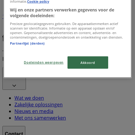
informatie.
Cookie policy
Wij en onze partners verwerken gegevens voor de
volgende doeleinden:
1
Precieze geolocatiegegevens gebruiken. De apparaatkenmerken actief
scannen ter identificatie. Informatie op een apparaat opslaan en/of
Breda
openen. Gepersonaliseerde advertenties en content, advertentie- en
contentmetingen, doelgroepenonderzoek en ontwikkeling van diensten.
Partnerlijst (derden)
Tiendeo is onderdeel van Shopfully, het techbedrijf dat
lokaal winkelen wereldwijd opnieuw uitvindt.
Doeleinden weergeven
Akkoord
Tiendeo
Wat we doen
Zakelijke oplossingen
Nieuws en media
Met ons samenwerken
Contact