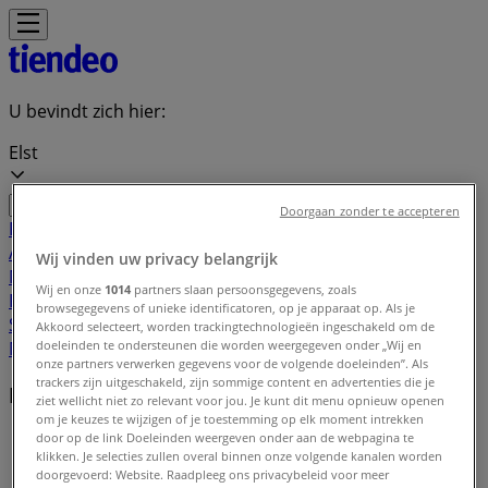
U bevindt zich hier:
Elst
Doorgaan zonder te accepteren
Featured
Supermarkt
Kleding, Schoenen &
Accessoires
Warenhuis
Bouwmarkt & Tuin
Wonen &
Wij vinden uw privacy belangrijk
Meubels
Computers & Elektronica
Drogisterij &
Wij en onze
1014
partners slaan persoonsgegevens, zoals
Parfumerie
Baby, Kind &
browsegegevens of unieke identificatoren, op je apparaat op. Als je
Speelgoed
Sport
Restaurants
Opticien
Boeken &
Akkoord selecteert, worden trackingtechnologieën ingeschakeld om de
doeleinden te ondersteunen die worden weergegeven onder „Wij en
Muziek
Auto & Fiets
Biomarkt
Vakantie & Reizen
onze partners verwerken gegevens voor de volgende doeleinden”. Als
trackers zijn uitgeschakeld, zijn sommige content en advertenties die je
Lokale merken
ziet wellicht niet zo relevant voor jou. Je kunt dit menu opnieuw openen
om je keuzes te wijzigen of je toestemming op elk moment intrekken
Tiendeo in Elst
»
door op de link Doeleinden weergeven onder aan de webpagina te
klikken. Je selecties zullen overal binnen onze volgende kanalen worden
doorgevoerd: Website. Raadpleeg ons privacybeleid voor meer
Merkindex