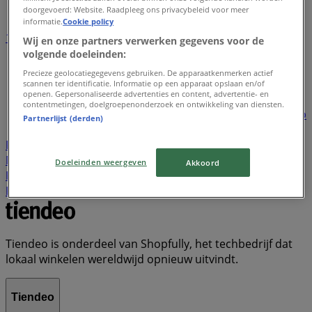
doorgevoerd: Website. Raadpleeg ons privacybeleid voor meer
informatie.
Cookie policy
1
2
3
4
5
Wij en onze partners verwerken gegevens voor de
...
22
volgende doeleinden:
Precieze geolocatiegegevens gebruiken. De apparaatkenmerken actief
Lidl
Dirk
Plus
Aldi
Kruidvat
Nettorama
Jumbo
scannen ter identificatie. Informatie op een apparaat opslaan en/of
openen. Gepersonaliseerde advertenties en content, advertentie- en
Action
Albert Heijn
Vomar
Hoogvliet
Dekamarkt
contentmetingen, doelgroepenonderzoek en ontwikkeling van diensten.
Wibra
Medipoint
DA
Trekpleister
Scapino
Hubo
Partnerlijst (derden)
Boni
New Yorker
KPN
Gall & Gall
Hornbach
Poiesz
Welkoop
Decathlon
Expert
Etos
Boon's
Markt
Zara
Tanger Markt
Primera
Makro
Doeleinden weergeven
Akkoord
Kwantum
Cecil
Hema
Praxis
Naanhof
Ter Stal
Kik
Tiendeo is onderdeel van Shopfully, het techbedrijf dat
lokaal winkelen wereldwijd opnieuw uitvindt.
Tiendeo