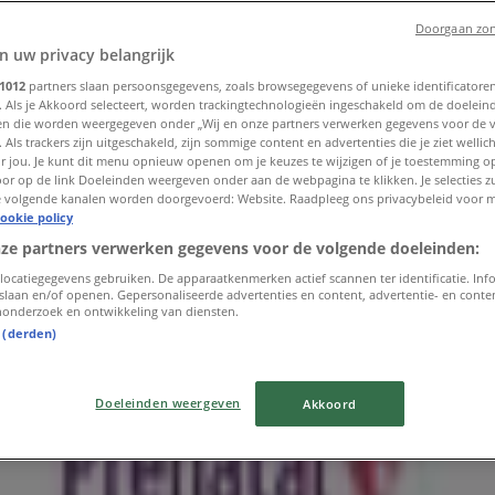
Doorgaan zon
n uw privacy belangrijk
1012
partners slaan persoonsgegevens, zoals browsegegevens of unieke identificatoren
. Als je Akkoord selecteert, worden trackingtechnologieën ingeschakeld om de doelein
n die worden weergegeven onder „Wij en onze partners verwerken gegevens voor de 
 Als trackers zijn uitgeschakeld, zijn sommige content en advertenties die je ziet wellich
or jou. Je kunt dit menu opnieuw openen om je keuzes te wijzigen of je toestemming 
or op de link Doeleinden weergeven onder aan de webpagina te klikken. Je selecties zu
iedingen in Breda
 volgende kanalen worden doorgevoerd: Website. Raadpleeg ons privacybeleid voor 
ookie policy
nze partners verwerken gegevens voor de volgende doeleinden:
locatiegegevens gebruiken. De apparaatkenmerken actief scannen ter identificatie. Inf
slaan en/of openen. Gepersonaliseerde advertenties en content, advertentie- en cont
onderzoek en ontwikkeling van diensten.
t (derden)
Doeleinden weergeven
Akkoord