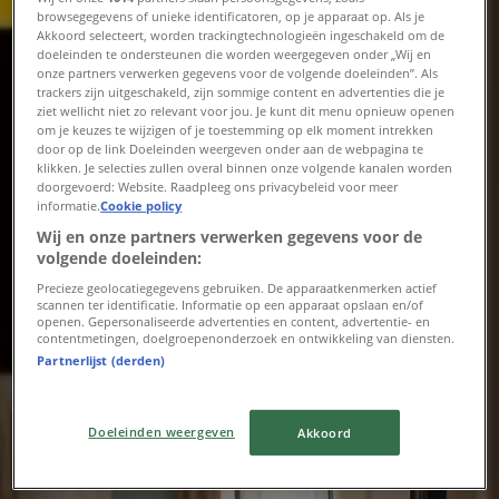
browsegegevens of unieke identificatoren, op je apparaat op. Als je
Akkoord selecteert, worden trackingtechnologieën ingeschakeld om de
doeleinden te ondersteunen die worden weergegeven onder „Wij en
onze partners verwerken gegevens voor de volgende doeleinden”. Als
trackers zijn uitgeschakeld, zijn sommige content en advertenties die je
ziet wellicht niet zo relevant voor jou. Je kunt dit menu opnieuw openen
Hornbach
om je keuzes te wijzigen of je toestemming op elk moment intrekken
door op de link Doeleinden weergeven onder aan de webpagina te
Wh 0726 nl kw28 xxl elektra machines
klikken. Je selecties zullen overal binnen onze volgende kanalen worden
doorgevoerd: Website. Raadpleeg ons privacybeleid voor meer
werkplaats
informatie.
Cookie policy
Wij en onze partners verwerken gegevens voor de
Verloopt 16-8
volgende doeleinden:
Precieze geolocatiegegevens gebruiken. De apparaatkenmerken actief
scannen ter identificatie. Informatie op een apparaat opslaan en/of
openen. Gepersonaliseerde advertenties en content, advertentie- en
contentmetingen, doelgroepenonderzoek en ontwikkeling van diensten.
Hornbach
Partnerlijst (derden)
Wh 0726 nl kw28 xxl hout bouw
ijzerwaren
Doeleinden weergeven
Akkoord
Verloopt 16-8
23.6 km - Alkmaar