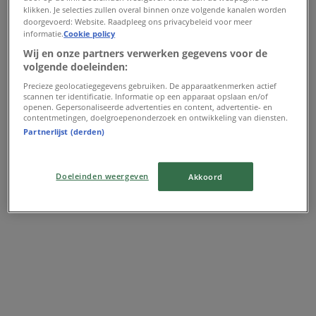
Street One
klikken. Je selecties zullen overal binnen onze volgende kanalen worden
doorgevoerd: Website. Raadpleeg ons privacybeleid voor meer
Aanbiedingen Street One
informatie.
Cookie policy
Wij en onze partners verwerken gegevens voor de
Verloopt 22-6
1.2 km - Zaandam
volgende doeleinden:
Precieze geolocatiegegevens gebruiken. De apparaatkenmerken actief
Advertentie
scannen ter identificatie. Informatie op een apparaat opslaan en/of
openen. Gepersonaliseerde advertenties en content, advertentie- en
contentmetingen, doelgroepenonderzoek en ontwikkeling van diensten.
Partnerlijst (derden)
Doeleinden weergeven
Akkoord
Dichtstbijzijnde winkels