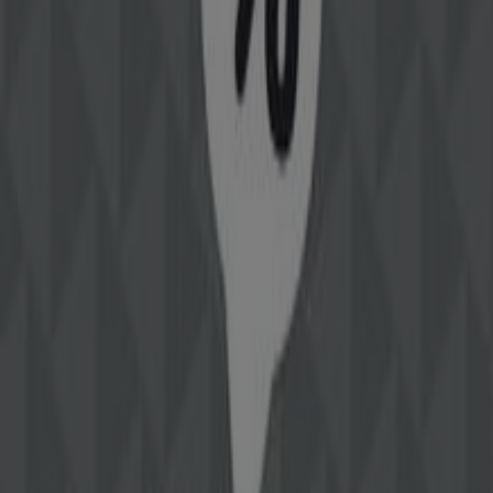
Gall & Gall
Koningin Julianaplein, 10, Zaandam
614 m
Gesloten
Andere bedrijven uit Kleding,
Schoenen & Accessoires in
Zaandam
Street One
Welkom bij de winkel van
Street One
op Tiendeo, waar je
de beste
aanbiedingen
,
promoties
en
catalogi
van dit