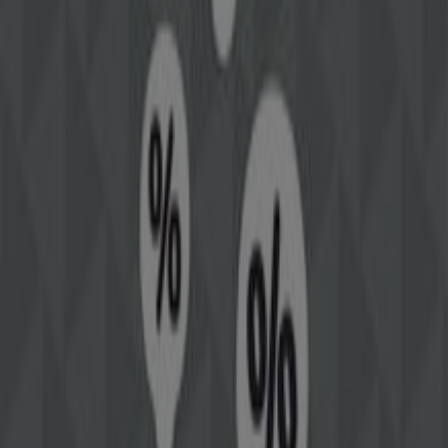
toonaangevende merk in de
Kleding, Schoenen &
Accessoires
-sector kunt ontdekken. Onze fysieke winkel
is gevestigd op
Westzijde 15
,
Zaandam
, en biedt een
breed assortiment kwaliteitsproducten waarmee je kunt
besparen gedurende de hele maand
augustus 2026
.
Bij Tiendeo bieden we je alle actuele informatie over
Street One
, zoals openingstijden, exclusieve
aanbiedingen en de exacte locatie van de winkel op
Westzijde 15
. Daarnaast krijg je toegang tot de nieuwste
catalogi van
Street One
, waarin je de meest recente
promoties kunt ontdekken en kunt profiteren van grote
kortingen op
Kleding, Schoenen & Accessoires
-
producten voor je aankopen in
Zaandam
.
Mis de kans niet om de winkel van
Street One
op
Westzijde 15
te bezoeken en een complete
winkelervaring te beleven. We nodigen je uit om de
promoties te ontdekken die we deze
augustus
voor je
hebben en om op de hoogte te blijven van de beste
aanbiedingen van
Street One
in
Zaandam
. Bezoek ons