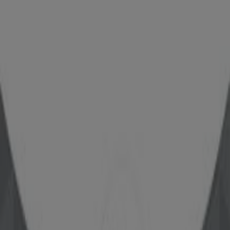
Albert Heijn
Koningin julianaplein 10, Zaandam
465 m
Gesloten
Spar
Prins Bernhardweg 6, Zaandam
552 m
Gesloten