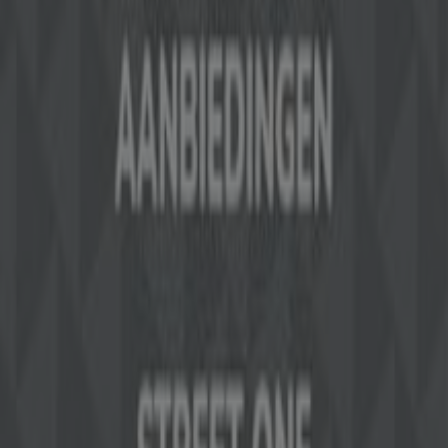
Wat we doen
Zakelijke oplossingen
Nieuws en media
Met ons samenwerken
Contact
Marketing en bedrijfsaanvragen
Winkel verkeerd weergegeven op de kaart
Wekelijkse advertentiefeedback
Technische problemen en algemene feedback
Index
Merken
Lokale merken