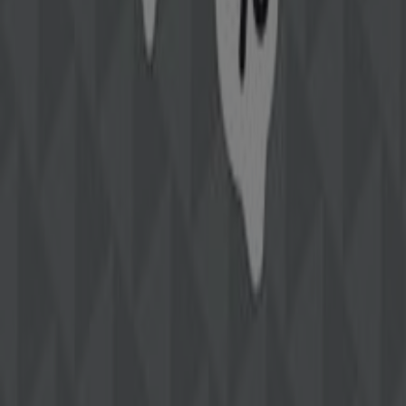
en begin vandaag nog met besparen!
Meer informatie over Street One
Bekijk andere winkels
van Street One in Zaandam
Advertentie