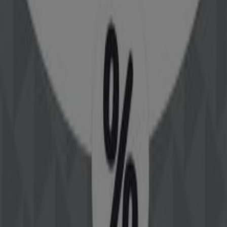
McDonald's
Koningin Julianaweg 45, Zaandam
553 m
Gesloten
Blokker
Vermiljoenweg, Zaandam
560 m
Gesloten