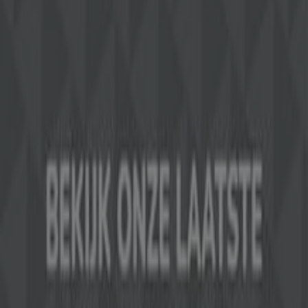
Tiendeo is onderdeel van Shopfully, het techbedrijf dat
lokaal winkelen wereldwijd opnieuw uitvindt.
Tiendeo