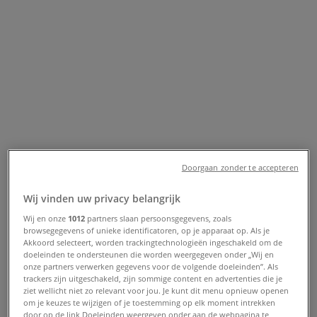
Zaandam - Openingstijden en
aanbiedingen
Tiendeo in Zaandam
»
Kleding, Schoenen & Accessoires Aanbiedingen in
Zaandam
»
Street One in Zaandam
»
Street One | Westzijde 15
Doorgaan zonder te accepteren
Kaart
Kaart
Wij vinden uw privacy belangrijk
Street One Aanbiedingen in
Wij en onze
1012
partners slaan persoonsgegevens, zoals
browsegegevens of unieke identificatoren, op je apparaat op. Als je
Zaandam
Akkoord selecteert, worden trackingtechnologieën ingeschakeld om de
doeleinden te ondersteunen die worden weergegeven onder „Wij en
onze partners verwerken gegevens voor de volgende doeleinden”. Als
trackers zijn uitgeschakeld, zijn sommige content en advertenties die je
ziet wellicht niet zo relevant voor jou. Je kunt dit menu opnieuw openen
om je keuzes te wijzigen of je toestemming op elk moment intrekken
door op de link Doeleinden weergeven onder aan de webpagina te