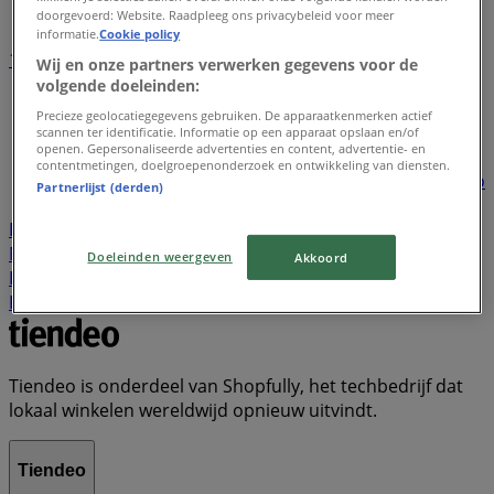
doorgevoerd: Website. Raadpleeg ons privacybeleid voor meer
informatie.
Cookie policy
1
2
3
4
5
Wij en onze partners verwerken gegevens voor de
...
22
volgende doeleinden:
Precieze geolocatiegegevens gebruiken. De apparaatkenmerken actief
Lidl
Dirk
Plus
Aldi
Kruidvat
Nettorama
Jumbo
scannen ter identificatie. Informatie op een apparaat opslaan en/of
openen. Gepersonaliseerde advertenties en content, advertentie- en
Action
Albert Heijn
Vomar
Hoogvliet
Dekamarkt
contentmetingen, doelgroepenonderzoek en ontwikkeling van diensten.
Wibra
Medipoint
DA
Trekpleister
Scapino
Hubo
Partnerlijst (derden)
Boni
New Yorker
KPN
Gall & Gall
Hornbach
Poiesz
Welkoop
Decathlon
Expert
Etos
Boon's
Markt
Zara
Tanger Markt
Primera
Makro
Doeleinden weergeven
Akkoord
Kwantum
Cecil
Hema
Praxis
Naanhof
Ter Stal
Kik
Tiendeo is onderdeel van Shopfully, het techbedrijf dat
lokaal winkelen wereldwijd opnieuw uitvindt.
Tiendeo