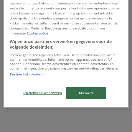
trackers zijn uitgeschakeld, zijn sommige content en advertenties die je
ziet wellicht niet zo relevant voor jou. Je kunt dit menu opnieuw openen
om je keuzes te wijzigen of je toestemming op elk moment intrekken
Street One
door op de link Doeleinden weergeven onder aan de webpagina te
klikken. Je selecties zullen overal binnen onze volgende kanalen worden
Gedempte Gracht 49, Zaandam
doorgevoerd: Website. Raadpleeg ons privacybeleid voor meer
informatie.
Cookie policy
1.4 km
Wij en onze partners verwerken gegevens voor de
volgende doeleinden:
Precieze geolocatiegegevens gebruiken. De apparaatkenmerken actief
scannen ter identificatie. Informatie op een apparaat opslaan en/of
openen. Gepersonaliseerde advertenties en content, advertentie- en
contentmetingen, doelgroepenonderzoek en ontwikkeling van diensten.
Street One
Partnerlijst (derden)
Faunastraat 99, Wormer
Doeleinden weergeven
Akkoord
5.7 km
Street One