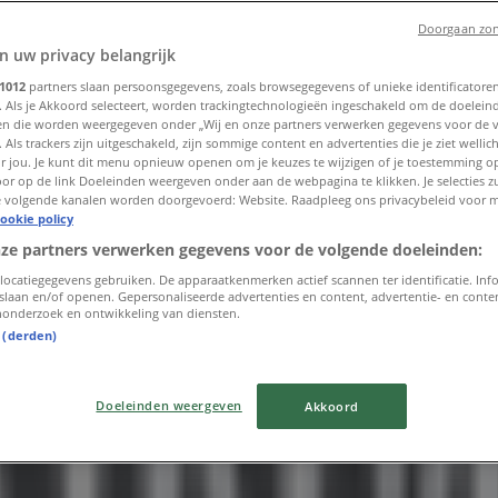
Doorgaan zon
 buurt
»
n uw privacy belangrijk
1012
partners slaan persoonsgegevens, zoals browsegegevens of unieke identificatoren
. Als je Akkoord selecteert, worden trackingtechnologieën ingeschakeld om de doelein
n die worden weergegeven onder „Wij en onze partners verwerken gegevens voor de 
 Als trackers zijn uitgeschakeld, zijn sommige content en advertenties die je ziet wellich
or jou. Je kunt dit menu opnieuw openen om je keuzes te wijzigen of je toestemming 
or op de link Doeleinden weergeven onder aan de webpagina te klikken. Je selecties zu
 volgende kanalen worden doorgevoerd: Website. Raadpleeg ons privacybeleid voor 
ookie policy
nze partners verwerken gegevens voor de volgende doeleinden:
locatiegegevens gebruiken. De apparaatkenmerken actief scannen ter identificatie. Inf
slaan en/of openen. Gepersonaliseerde advertenties en content, advertentie- en cont
onderzoek en ontwikkeling van diensten.
t (derden)
Doeleinden weergeven
Akkoord