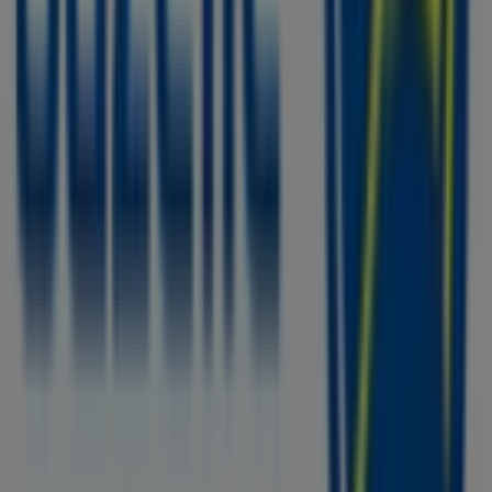
Mis de kans niet om de winkel van
Gazelle
op
Stationsstraat 50
te bezoeken en een complete
winkelervaring te beleven. We nodigen je uit om de
promoties te ontdekken die we deze
augustus
voor je
hebben en om op de hoogte te blijven van de beste
aanbiedingen van
Gazelle
in
Pijnacker
. Bezoek ons en
begin vandaag nog met besparen!
Meer informatie over Gazelle
Bekijk andere winkels van
Gazelle in Pijnacker
Advertentie