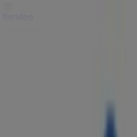
U bevindt zich hier:
Pijnacker
Featured
Supermarkt
Kleding, Schoenen &
Accessoires
Warenhuis
Bouwmarkt & Tuin
Wonen &
Meubels
Computers & Elektronica
Drogisterij &
Parfumerie
Baby, Kind &
Speelgoed
Sport
Restaurants
Opticien
Boeken &
Muziek
Auto & Fiets
Biomarkt
Vakantie & Reizen
Advertentie
Gazelle-winkel | Stationsstraat 50,