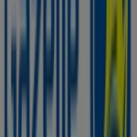
Pijnacker
Gazelle
Welkom bij de winkel van
Gazelle
op Tiendeo, waar je de
beste
aanbiedingen
,
promoties
en
catalogi
van dit
toonaangevende merk in de
Auto & Fiets
-sector kunt
ontdekken. Onze fysieke winkel is gevestigd op
Stationsstraat 50
,
Pijnacker
, en biedt een breed
assortiment kwaliteitsproducten waarmee je kunt
besparen gedurende de hele maand
augustus 2026
.
Bij Tiendeo bieden we je alle actuele informatie over
Gazelle
, zoals openingstijden, exclusieve aanbiedingen
en de exacte locatie van de winkel op
Stationsstraat 50
.
Daarnaast krijg je toegang tot de nieuwste catalogi van
Gazelle
, waarin je de meest recente promoties kunt
ontdekken en kunt profiteren van grote kortingen op
Auto & Fiets
-producten voor je aankopen in
Pijnacker
.