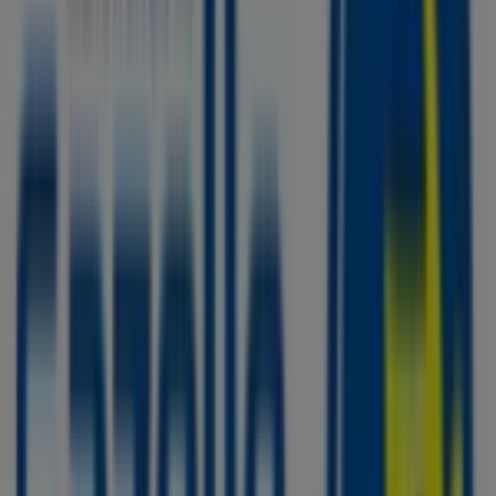
Gazelle
Stationsstraat 50, Pijnacker
198 m
Alpina fietsen
Stationsstraaat 50-51, Pijnacker
198 m
Andere bedrijven uit Auto & Fiets in