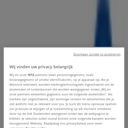
Pijnacker - Openingstijden en
aanbiedingen
Tiendeo in Pijnacker
»
Auto & Fiets Aanbiedingen in Pijnacker
»
Doorgaan zonder te accepteren
Gazelle in Pijnacker
»
Wij vinden uw privacy belangrijk
Gazelle | Stationsstraat 50
Wij en onze
1012
partners slaan persoonsgegevens, zoals
Kaart
0153692432
browsegegevens of unieke identificatoren, op je apparaat op. Als je
Akkoord selecteert, worden trackingtechnologieën ingeschakeld om de
Kaart
0153692432
doeleinden te ondersteunen die worden weergegeven onder „Wij en
onze partners verwerken gegevens voor de volgende doeleinden”. Als
We staan op het punt nieuwe aanbiedingen te publiceren
trackers zijn uitgeschakeld, zijn sommige content en advertenties die je
van Gazelle
ziet wellicht niet zo relevant voor jou. Je kunt dit menu opnieuw openen
om je keuzes te wijzigen of je toestemming op elk moment intrekken
door op de link Doeleinden weergeven onder aan de webpagina te
Advertentie
klikken. Je selecties zullen overal binnen onze volgende kanalen worden
doorgevoerd: Website. Raadpleeg ons privacybeleid voor meer