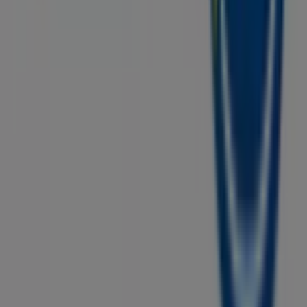
Tiendeo is onderdeel van Shopfully, het techbedrijf dat
lokaal winkelen wereldwijd opnieuw uitvindt.
Tiendeo
Wat we doen
Zakelijke oplossingen
Nieuws en media
Met ons samenwerken
Contact
Marketing en bedrijfsaanvragen
Winkel verkeerd weergegeven op de kaart
Wekelijkse advertentiefeedback
Technische problemen en algemene feedback