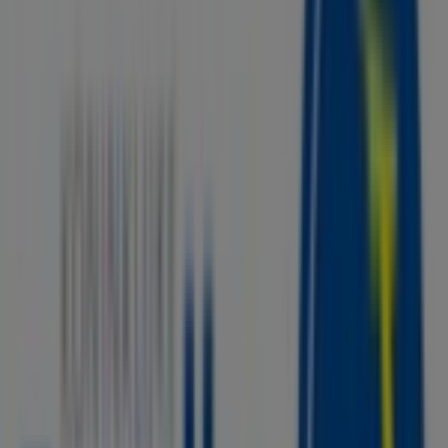
Open
Peugeot
Kerkweg 42, Pijnacker
137 m
Tui
Raadhuisplein 4, Pijnacker
197 m
Open