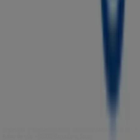
Index
Merken
Lokale merken
Winkels
Winkels in de buurt
Producten
Lokale producten
Steden
Download de Tiendeo app
Copyright © Tiendeo ® 2026 · Shopfully Marketing S.L.U. –
Palau de Mar – 08039 Barcelona, Spain