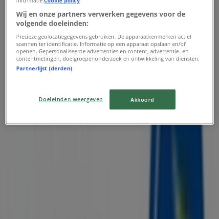
informatie.
Cookie policy
Wij en onze partners verwerken gegevens voor de
volgende doeleinden:
Precieze geolocatiegegevens gebruiken. De apparaatkenmerken actief
scannen ter identificatie. Informatie op een apparaat opslaan en/of
openen. Gepersonaliseerde advertenties en content, advertentie- en
contentmetingen, doelgroepenonderzoek en ontwikkeling van diensten.
Partnerlijst (derden)
Doeleinden weergeven
Akkoord
Dichtstbijzijnde winkels
Bristol
Stationsstraat 6-8, Pijnacker
121 m