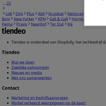
...
22
Lidl
Dirk
Plus
Aldi
Kruidvat
Nettorama
Jumbo
Boni
New Yorker
KPN
Gall & Gall
Hornbach
Poiesz
Hema
Praxis
Naanhof
Ter Stal
Kik
Tiendeo is onderdeel van Shopfully, het techbedrijf d
Tiendeo
Wat we doen
Zakelijke oplossingen
Nieuws en media
Met ons samenwerken
Contact
Marketing en bedrijfsaanvragen
Winkel verkeerd weergegeven op de kaart