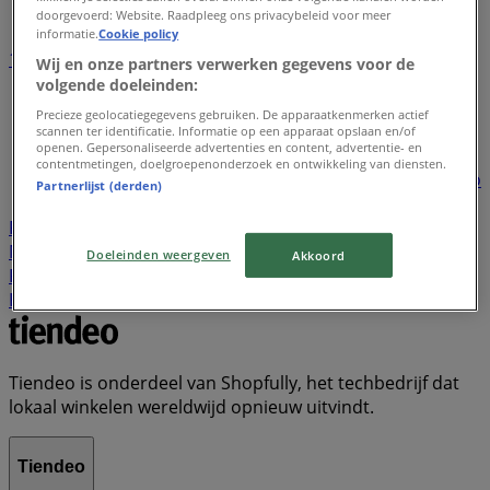
doorgevoerd: Website. Raadpleeg ons privacybeleid voor meer
informatie.
Cookie policy
1
2
3
4
5
Wij en onze partners verwerken gegevens voor de
...
22
volgende doeleinden:
Precieze geolocatiegegevens gebruiken. De apparaatkenmerken actief
Lidl
Dirk
Plus
Aldi
Kruidvat
Nettorama
Jumbo
scannen ter identificatie. Informatie op een apparaat opslaan en/of
openen. Gepersonaliseerde advertenties en content, advertentie- en
Action
Albert Heijn
Vomar
Hoogvliet
Dekamarkt
contentmetingen, doelgroepenonderzoek en ontwikkeling van diensten.
Wibra
Medipoint
DA
Trekpleister
Scapino
Hubo
Partnerlijst (derden)
Boni
New Yorker
KPN
Gall & Gall
Hornbach
Poiesz
Welkoop
Decathlon
Expert
Etos
Boon's
Markt
Zara
Tanger Markt
Primera
Makro
Doeleinden weergeven
Akkoord
Kwantum
Cecil
Hema
Praxis
Naanhof
Ter Stal
Kik
Tiendeo is onderdeel van Shopfully, het techbedrijf dat
lokaal winkelen wereldwijd opnieuw uitvindt.
Tiendeo