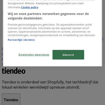
doorgevoerd: Website. Raadpleeg ons privacybeleid voor meer
informatie.
Cookie policy
1
2
3
4
5
Wij en onze partners verwerken gegevens voor de
...
22
volgende doeleinden:
Precieze geolocatiegegevens gebruiken. De apparaatkenmerken actief
Lidl
Dirk
Plus
Aldi
Kruidvat
Nettorama
Jumbo
scannen ter identificatie. Informatie op een apparaat opslaan en/of
openen. Gepersonaliseerde advertenties en content, advertentie- en
Action
Albert Heijn
Vomar
Hoogvliet
Dekamarkt
contentmetingen, doelgroepenonderzoek en ontwikkeling van diensten.
Wibra
Medipoint
DA
Trekpleister
Scapino
Hubo
Partnerlijst (derden)
Boni
New Yorker
KPN
Gall & Gall
Hornbach
Poiesz
Welkoop
Decathlon
Expert
Etos
Boon's
Markt
Zara
Tanger Markt
Primera
Makro
Doeleinden weergeven
Akkoord
Kwantum
Cecil
Hema
Praxis
Naanhof
Ter Stal
Kik
Tiendeo is onderdeel van Shopfully, het techbedrijf dat
lokaal winkelen wereldwijd opnieuw uitvindt.
Tiendeo