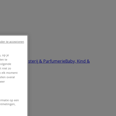
der te accepteren
, op je
den te
ektronica
Drogisterij & Parfumerie
Baby, Kind &
volgende
t niet zo
op elk moment
llen overal
meer
ormatie op een
entmetingen,