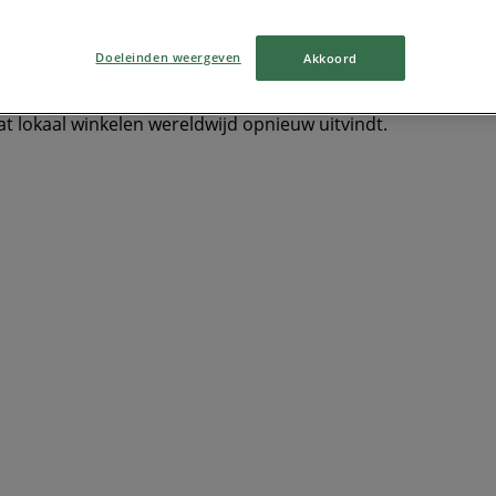
Doeleinden weergeven
Akkoord
at lokaal winkelen wereldwijd opnieuw uitvindt.