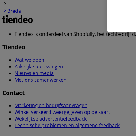
Breda
Tiendeo is onderdeel van Shopfully, het techbedrijf d
Tiendeo
Wat we doen
Zakelijke oplossingen
Nieuws en media
Met ons samenwerken
Contact
Marketing en bedrijfsaanvragen
Winkel verkeerd weergegeven op de kaart
Wekelijkse advertentiefeedback
Technische problemen en algemene feedback