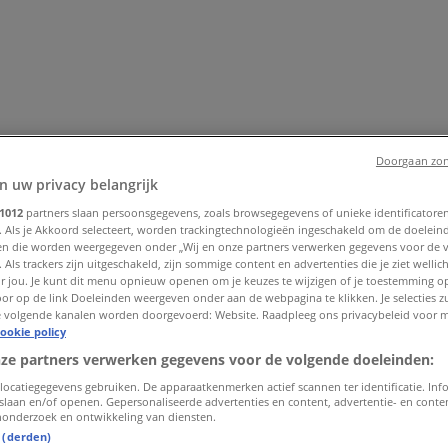
Doorgaan zon
n uw privacy belangrijk
1012
partners slaan persoonsgegevens, zoals browsegegevens of unieke identificatoren
. Als je Akkoord selecteert, worden trackingtechnologieën ingeschakeld om de doelein
enhuis
Bouwmarkt & Tuin
Wonen & Meubels
Computers & El
n die worden weergegeven onder „Wij en onze partners verwerken gegevens voor de 
 & Fiets
Biomarkt
Vakantie & Reizen
 Als trackers zijn uitgeschakeld, zijn sommige content en advertenties die je ziet wellich
or jou. Je kunt dit menu opnieuw openen om je keuzes te wijzigen of je toestemming 
or op de link Doeleinden weergeven onder aan de webpagina te klikken. Je selecties zu
 volgende kanalen worden doorgevoerd: Website. Raadpleeg ons privacybeleid voor 
ookie policy
nze partners verwerken gegevens voor de volgende doeleinden:
locatiegegevens gebruiken. De apparaatkenmerken actief scannen ter identificatie. Inf
slaan en/of openen. Gepersonaliseerde advertenties en content, advertentie- en cont
onderzoek en ontwikkeling van diensten.
t (derden)