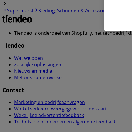
Supermarkt
Kleding, Schoenen & Accessoires
Comput
Tiendeo is onderdeel van Shopfully, het techbedrijf d
Tiendeo
Wat we doen
Zakelijke oplossingen
Nieuws en media
Met ons samenwerken
Contact
Marketing en bedrijfsaanvragen
Winkel verkeerd weergegeven op de kaart
Wekelijkse advertentiefeedback
Technische problemen en algemene feedback