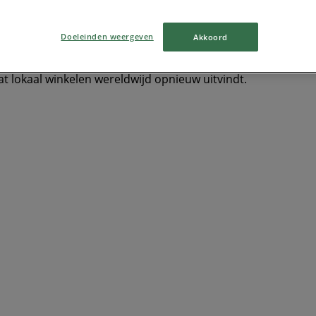
ers & Elektronica
TV
smart tv
Zwemkleding
Badpak
Doeleinden weergeven
Akkoord
at lokaal winkelen wereldwijd opnieuw uitvindt.