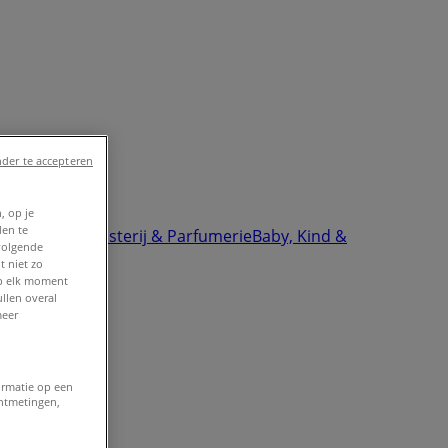
der te accepteren
, op je
den te
ektronica
Drogisterij & Parfumerie
Baby, Kind &
volgende
t niet zo
op elk moment
llen overal
meer
ormatie op een
entmetingen,