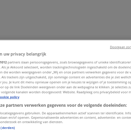
Doorgaan zon
n uw privacy belangrijk
1012
partners slaan persoonsgegevens, zoals browsegegevens of unieke identificatoren
. Als je Akkoord selecteert, worden trackingtechnologieën ingeschakeld om de doelein
enhuis
Bouwmarkt & Tuin
Wonen & Meubels
Computers & El
n die worden weergegeven onder „Wij en onze partners verwerken gegevens voor de 
 & Fiets
Biomarkt
Vakantie & Reizen
 Als trackers zijn uitgeschakeld, zijn sommige content en advertenties die je ziet wellich
or jou. Je kunt dit menu opnieuw openen om je keuzes te wijzigen of je toestemming 
or op de link Doeleinden weergeven onder aan de webpagina te klikken. Je selecties zu
 volgende kanalen worden doorgevoerd: Website. Raadpleeg ons privacybeleid voor 
ookie policy
nze partners verwerken gegevens voor de volgende doeleinden:
locatiegegevens gebruiken. De apparaatkenmerken actief scannen ter identificatie. Inf
slaan en/of openen. Gepersonaliseerde advertenties en content, advertentie- en cont
onderzoek en ontwikkeling van diensten.
t (derden)