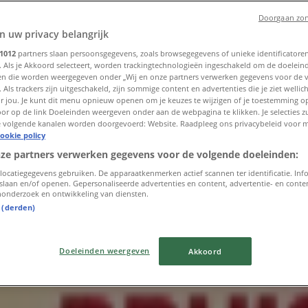
Doorgaan zon
n uw privacy belangrijk
1012
partners slaan persoonsgegevens, zoals browsegegevens of unieke identificatoren
. Als je Akkoord selecteert, worden trackingtechnologieën ingeschakeld om de doelein
n die worden weergegeven onder „Wij en onze partners verwerken gegevens voor de 
 Als trackers zijn uitgeschakeld, zijn sommige content en advertenties die je ziet wellich
or jou. Je kunt dit menu opnieuw openen om je keuzes te wijzigen of je toestemming 
or op de link Doeleinden weergeven onder aan de webpagina te klikken. Je selecties zu
 volgende kanalen worden doorgevoerd: Website. Raadpleeg ons privacybeleid voor 
ookie policy
nze partners verwerken gegevens voor de volgende doeleinden:
 Nijmegen
locatiegegevens gebruiken. De apparaatkenmerken actief scannen ter identificatie. Inf
slaan en/of openen. Gepersonaliseerde advertenties en content, advertentie- en cont
onderzoek en ontwikkeling van diensten.
t (derden)
Doeleinden weergeven
Akkoord