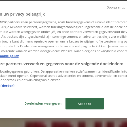
Doorgaan zon
n uw privacy belangrijk
1012
partners slaan persoonsgegevens, zoals browsegegevens of unieke identificatoren
. Als je Akkoord selecteert, worden trackingtechnologieën ingeschakeld om de doelein
n die worden weergegeven onder „Wij en onze partners verwerken gegevens voor de 
 Als trackers zijn uitgeschakeld, zijn sommige content en advertenties die je ziet wellich
or jou. Je kunt dit menu opnieuw openen om je keuzes te wijzigen of je toestemming 
or op de link Doeleinden weergeven onder aan de webpagina te klikken. Je selecties zu
 volgende kanalen worden doorgevoerd: Website. Raadpleeg ons privacybeleid voor 
ookie policy
nze partners verwerken gegevens voor de volgende doeleinden:
 Den Haag
locatiegegevens gebruiken. De apparaatkenmerken actief scannen ter identificatie. Inf
slaan en/of openen. Gepersonaliseerde advertenties en content, advertentie- en cont
onderzoek en ontwikkeling van diensten.
t (derden)
Doeleinden weergeven
Akkoord