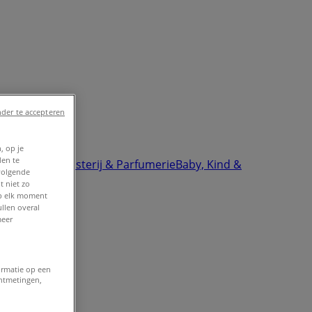
der te accepteren
, op je
den te
ektronica
Drogisterij & Parfumerie
Baby, Kind &
volgende
t niet zo
op elk moment
llen overal
meer
ormatie op een
entmetingen,