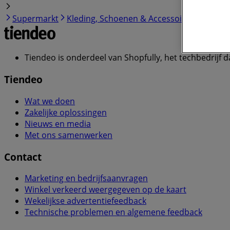
Supermarkt
Kleding, Schoenen & Accessoires
Comput
Tiendeo is onderdeel van Shopfully, het techbedrijf d
Tiendeo
Wat we doen
Zakelijke oplossingen
Nieuws en media
Met ons samenwerken
Contact
Marketing en bedrijfsaanvragen
Winkel verkeerd weergegeven op de kaart
Wekelijkse advertentiefeedback
Technische problemen en algemene feedback