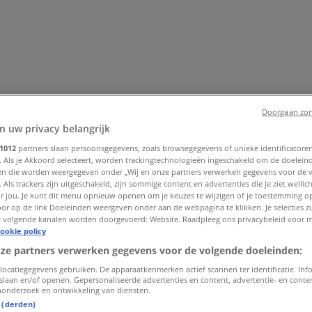
Doorgaan zon
n uw privacy belangrijk
1012
partners slaan persoonsgegevens, zoals browsegegevens of unieke identificatoren
. Als je Akkoord selecteert, worden trackingtechnologieën ingeschakeld om de doelein
enhuis
Bouwmarkt & Tuin
Wonen & Meubels
Computers & El
n die worden weergegeven onder „Wij en onze partners verwerken gegevens voor de 
 & Fiets
Biomarkt
Vakantie & Reizen
 Als trackers zijn uitgeschakeld, zijn sommige content en advertenties die je ziet wellich
or jou. Je kunt dit menu opnieuw openen om je keuzes te wijzigen of je toestemming 
or op de link Doeleinden weergeven onder aan de webpagina te klikken. Je selecties zu
 volgende kanalen worden doorgevoerd: Website. Raadpleeg ons privacybeleid voor 
ookie policy
nze partners verwerken gegevens voor de volgende doeleinden:
locatiegegevens gebruiken. De apparaatkenmerken actief scannen ter identificatie. Inf
slaan en/of openen. Gepersonaliseerde advertenties en content, advertentie- en cont
onderzoek en ontwikkeling van diensten.
t (derden)