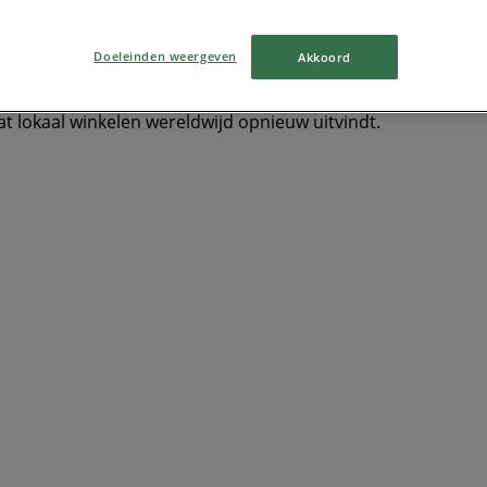
ers & Elektronica
TV
smart tv
Zwemkleding
Badpak
Doeleinden weergeven
Akkoord
at lokaal winkelen wereldwijd opnieuw uitvindt.