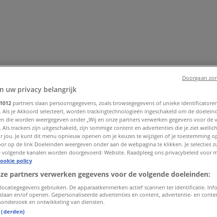
Doorgaan zon
n uw privacy belangrijk
1012
partners slaan persoonsgegevens, zoals browsegegevens of unieke identificatoren
. Als je Akkoord selecteert, worden trackingtechnologieën ingeschakeld om de doelein
enhuis
Bouwmarkt & Tuin
Wonen & Meubels
Computers & El
n die worden weergegeven onder „Wij en onze partners verwerken gegevens voor de 
 & Fiets
Biomarkt
Vakantie & Reizen
 Als trackers zijn uitgeschakeld, zijn sommige content en advertenties die je ziet wellich
or jou. Je kunt dit menu opnieuw openen om je keuzes te wijzigen of je toestemming 
or op de link Doeleinden weergeven onder aan de webpagina te klikken. Je selecties zu
 volgende kanalen worden doorgevoerd: Website. Raadpleeg ons privacybeleid voor 
ookie policy
nze partners verwerken gegevens voor de volgende doeleinden:
locatiegegevens gebruiken. De apparaatkenmerken actief scannen ter identificatie. Inf
slaan en/of openen. Gepersonaliseerde advertenties en content, advertentie- en cont
onderzoek en ontwikkeling van diensten.
t (derden)