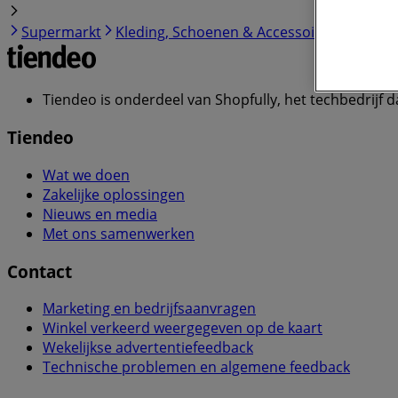
Supermarkt
Kleding, Schoenen & Accessoires
Comput
Tiendeo is onderdeel van Shopfully, het techbedrijf d
Tiendeo
Wat we doen
Zakelijke oplossingen
Nieuws en media
Met ons samenwerken
Contact
Marketing en bedrijfsaanvragen
Winkel verkeerd weergegeven op de kaart
Wekelijkse advertentiefeedback
Technische problemen en algemene feedback