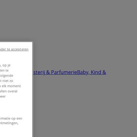
der te accepteren
, op je
den te
ektronica
Drogisterij & Parfumerie
Baby, Kind &
volgende
t niet zo
op elk moment
llen overal
meer
ormatie op een
entmetingen,