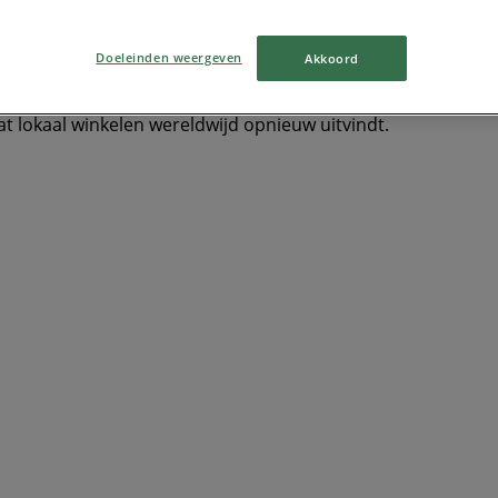
ers & Elektronica
TV
smart tv
Zwemkleding
Badpak
Doeleinden weergeven
Akkoord
at lokaal winkelen wereldwijd opnieuw uitvindt.