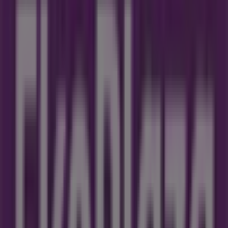
Verloopt 11-8
Steden met Eko Plaza winkels
Eko Plaza in Rotterdam
Eko Plaza in Delft
Eko Plaza
in Albrandswaard
Eko Plaza in Rijswijk
Eko Plaza in
Oud-Beijerland
Eko Plaza in Capelle aan den Ijssel
Eko
Plaza in Naaldwijk
Eko Plaza in Zoetermeer
Eko Plaza
in Den Haag
Eko Plaza in Leidschendam
Eko Plaza in
Wassenaar
Eko Plaza in Sommelsdijk
Bekijk meer steden
Andere bedrijven uit Biomarkt in
Schiedam
Eko Plaza
Welkom bij Tiendeo, jouw beste keuze om niet alleen de