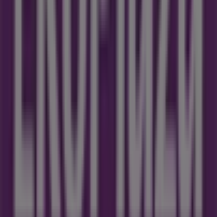
Tiendeo vind je altijd de beste winkels en
winkelmogelijkheden in
Schiedam
. Begin nu met het
verkennen van de winkels en promoties die we voor je
hebben!
Advertentie