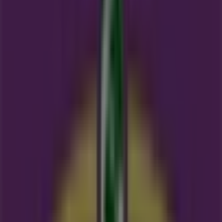
Eko Plaza
Lusthofstraat 97, Rotterdam
7.7 km
Advertentie