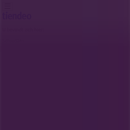
U bevindt zich hier:
Schiedam
Featured
Supermarkt
Kleding, Schoenen &
Accessoires
Warenhuis
Bouwmarkt & Tuin
Wonen &
Meubels
Computers & Elektronica
Drogisterij &
Parfumerie
Baby, Kind &
Speelgoed
Sport
Restaurants
Opticien
Boeken &
Muziek
Auto & Fiets
Biomarkt
Vakantie & Reizen
Advertentie
Eko Plaza-winkels in Schiedam -