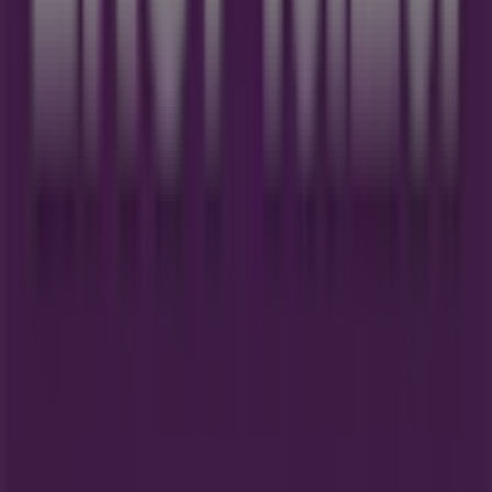
Tiendeo is onderdeel van Shopfully, het techbedrijf dat
lokaal winkelen wereldwijd opnieuw uitvindt.
Tiendeo