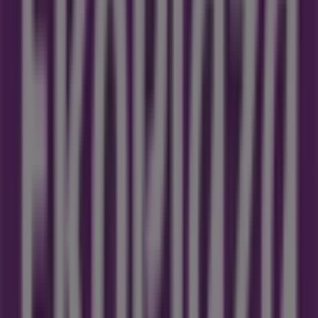
beste
aanbiedingen
,
catalogi
en
promoties
te vinden,
maar ook om de meest populaire winkels in
Schiedam
te
ontdekken. In de maand
augustus 2026
kun je op ons
platform niet alleen de nieuwste updates van
Eko Plaza
ontdekken, een van de meest gerenommeerde merken,
maar ook de locaties en details van de dichtstbijzijnde
winkels in
Schiedam
.
Bij Tiendeo heb je niet alleen toegang tot
promoties
en
kortingen, maar ook tot informatie over fysieke winkels in
jouw stad. Blader door de catalogi van
Eko Plaza
, vind de
winkels in
Schiedam
en ontdek producten met hoge
kortingen om deze
augustus
te besparen op je
aankopen. Daarnaast houden we je op de hoogte van
exacte locaties, openingstijden en alle benodigde details
zodat je kunt genieten van een complete winkelervaring
in
Schiedam
.
Mis de kans niet om te profiteren van de
aanbiedingen
van
Eko Plaza
in de winkels van
Schiedam
en blijf up-to-
date met de beste prijzen tijdens
augustus 2026
. Bij