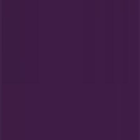
Wat we doen
Zakelijke oplossingen
Nieuws en media
Met ons samenwerken
Contact
Marketing en bedrijfsaanvragen
Winkel verkeerd weergegeven op de kaart
Wekelijkse advertentiefeedback
Technische problemen en algemene feedback
Index
Merken