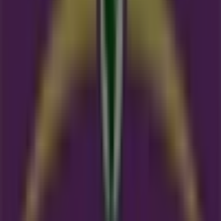
Eko Plaza
Beijerse Hof 25, Oud-Beijerland
10.2 km
Eko Plaza
Vrouwjuttenland 33-35, Delft
11.6 km
Gesloten
Advertentie