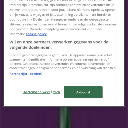
trackers zijn uitgeschakeld, zijn sommige content en advertenties die je
ziet wellicht niet zo relevant voor jou. Je kunt dit menu opnieuw openen
om je keuzes te wijzigen of je toestemming op elk moment intrekken
Eko Plaza
door op de link Doeleinden weergeven onder aan de webpagina te
klikken. Je selecties zullen overal binnen onze volgende kanalen worden
Nieuwe Binnenweg 240, Rotterdam
doorgevoerd: Website. Raadpleeg ons privacybeleid voor meer
informatie.
Cookie policy
4.2 km
Wij en onze partners verwerken gegevens voor de
volgende doeleinden:
Gesloten
Precieze geolocatiegegevens gebruiken. De apparaatkenmerken actief
scannen ter identificatie. Informatie op een apparaat opslaan en/of
openen. Gepersonaliseerde advertenties en content, advertentie- en
contentmetingen, doelgroepenonderzoek en ontwikkeling van diensten.
Partnerlijst (derden)
Eko Plaza
Dorpsdijk 140, Rhoon
Doeleinden weergeven
Akkoord
6.5 km