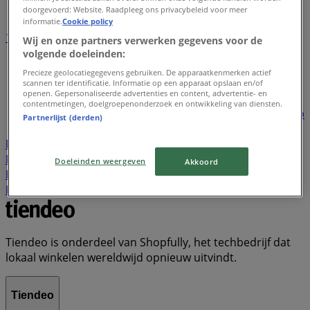
doorgevoerd: Website. Raadpleeg ons privacybeleid voor meer
informatie.
Cookie policy
1
2
3
4
5
Wij en onze partners verwerken gegevens voor de
...
22
volgende doeleinden:
Precieze geolocatiegegevens gebruiken. De apparaatkenmerken actief
Lidl
Dirk
Plus
Aldi
Kruidvat
Nettorama
Jumbo
scannen ter identificatie. Informatie op een apparaat opslaan en/of
openen. Gepersonaliseerde advertenties en content, advertentie- en
Action
Albert Heijn
Vomar
Hoogvliet
Dekamarkt
contentmetingen, doelgroepenonderzoek en ontwikkeling van diensten.
Wibra
Medipoint
DA
Trekpleister
Scapino
Hubo
Partnerlijst (derden)
Boni
New Yorker
KPN
Gall & Gall
Hornbach
Poiesz
Welkoop
Decathlon
Expert
Etos
Boon's
Markt
Zara
Tanger Markt
Primera
Makro
Doeleinden weergeven
Akkoord
Kwantum
Cecil
Hema
Praxis
Naanhof
Ter Stal
Kik
Tiendeo is onderdeel van Shopfully, het techbedrijf dat
lokaal winkelen wereldwijd opnieuw uitvindt.
Tiendeo