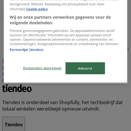
doorgevoerd: Website. Raadpleeg ons privacybeleid voor meer
informatie.
Cookie policy
1
2
3
4
5
Wij en onze partners verwerken gegevens voor de
...
22
volgende doeleinden:
Precieze geolocatiegegevens gebruiken. De apparaatkenmerken actief
Lidl
Dirk
Plus
Aldi
Kruidvat
Nettorama
Jumbo
scannen ter identificatie. Informatie op een apparaat opslaan en/of
openen. Gepersonaliseerde advertenties en content, advertentie- en
Action
Albert Heijn
Vomar
Hoogvliet
Dekamarkt
contentmetingen, doelgroepenonderzoek en ontwikkeling van diensten.
Wibra
Medipoint
DA
Trekpleister
Scapino
Hubo
Partnerlijst (derden)
Boni
New Yorker
KPN
Gall & Gall
Hornbach
Poiesz
Welkoop
Decathlon
Expert
Etos
Boon's
Markt
Zara
Tanger Markt
Primera
Makro
Doeleinden weergeven
Akkoord
Kwantum
Cecil
Hema
Praxis
Naanhof
Ter Stal
Kik
Tiendeo is onderdeel van Shopfully, het techbedrijf dat
lokaal winkelen wereldwijd opnieuw uitvindt.
Tiendeo