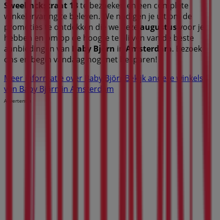
Sweelinckstraat 18
te bezoeken en een complete
winkelervaring te beleven. We nodigen je uit om de
promoties te ontdekken die we deze
augustus
voor je
hebben en om op de hoogte te blijven van de beste
aanbiedingen van
Baby Björn
in
Amsterdam
. Bezoek
ons en begin vandaag nog met besparen!
Meer informatie over Baby Björn
Bekijk andere winkels
van Baby Björn in Amsterdam
Advertentie