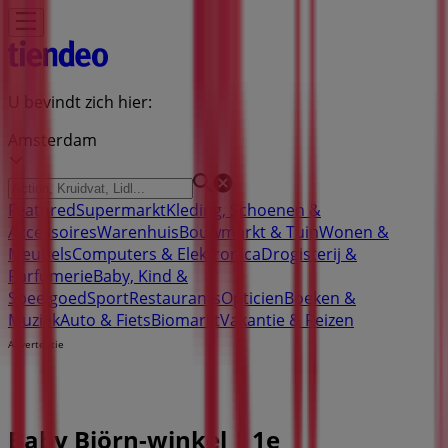
U bevindt zich hier:
Amsterdam
Featured
Supermarkt
Kleding, Schoenen &
Accessoires
Warenhuis
Bouwmarkt & Tuin
Wonen &
Meubels
Computers & Elektronica
Drogisterij &
Parfumerie
Baby, Kind &
Speelgoed
Sport
Restaurants
Opticien
Boeken &
Muziek
Auto & Fiets
Biomarkt
Vakantie & Reizen
Advertentie
Baby Björn-winkel | 1e