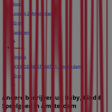
Boots
Looierij 2, Amsterdam
20 m
Gesloten
Vingino
NOORDZANDSTRAAT 11, Amsterdam
20 m
Andere bedrijven uit Baby, Kind &
Speelgoed in Amsterdam