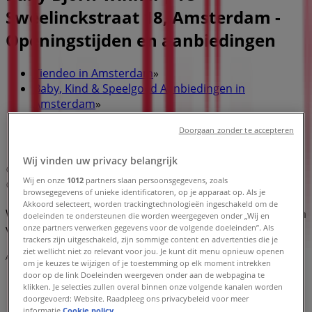
Sweelinckstraat 18, Amsterdam -
Openingstijden en aanbiedingen
Tiendeo in Amsterdam
»
Baby, Kind & Speelgoed Aanbiedingen in
Amsterdam
»
Baby Björn in Amsterdam
»
Doorgaan zonder te accepteren
Baby Björn | 1e Sweelinckstraat 18
Wij vinden uw privacy belangrijk
Kaart
Wij en onze
1012
partners slaan persoonsgegevens, zoals
Kaart
browsegegevens of unieke identificatoren, op je apparaat op. Als je
Akkoord selecteert, worden trackingtechnologieën ingeschakeld om de
We staan op het punt nieuwe aanbiedingen te publiceren
doeleinden te ondersteunen die worden weergegeven onder „Wij en
van Baby Björn
onze partners verwerken gegevens voor de volgende doeleinden”. Als
trackers zijn uitgeschakeld, zijn sommige content en advertenties die je
ziet wellicht niet zo relevant voor jou. Je kunt dit menu opnieuw openen
Advertentie
om je keuzes te wijzigen of je toestemming op elk moment intrekken
door op de link Doeleinden weergeven onder aan de webpagina te
klikken. Je selecties zullen overal binnen onze volgende kanalen worden
doorgevoerd: Website. Raadpleeg ons privacybeleid voor meer
informatie.
Cookie policy