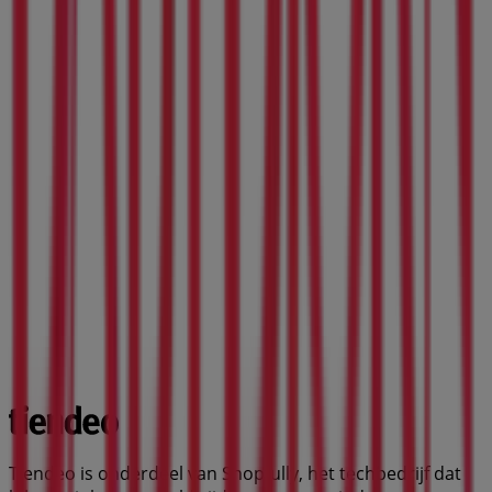
Tiendeo is onderdeel van Shopfully, het techbedrijf dat