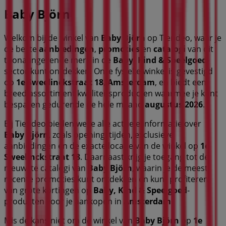
Baby Björn
Welkom bij de winkel van
Baby Björn
op Tiendeo, waar je
de beste
aanbiedingen
,
promoties
en
catalogi
van dit
toonaangevende merk in de
Baby, Kind & Speelgoed
-
sector kunt ontdekken. Onze fysieke winkel is gevestigd
op
1e Sweelinckstraat 18
,
Amsterdam
, en biedt een
breed assortiment kwaliteitsproducten waarmee je kunt
besparen gedurende de hele maand
augustus 2026
.
Bij Tiendeo bieden we je alle actuele informatie over
Baby Björn
, zoals openingstijden, exclusieve
aanbiedingen en de exacte locatie van de winkel op
1e
Sweelinckstraat 18
. Daarnaast krijg je toegang tot de
nieuwste catalogi van
Baby Björn
, waarin je de meest
recente promoties kunt ontdekken en kunt profiteren
van grote kortingen op
Baby, Kind & Speelgoed
-
producten voor je aankopen in
Amsterdam
.
Mis de kans niet om de winkel van
Baby Björn
op
1e