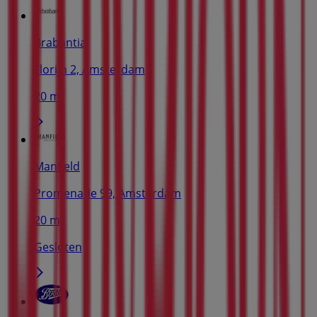
Brabantia
Florijn 2, Amsterdam
20 m
Manfield
Promenade 99, Amsterdam
20 m
Gesloten