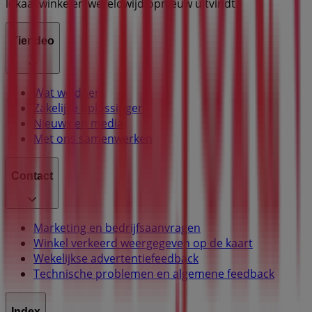
lokaal winkelen wereldwijd opnieuw uitvindt.
Tiendeo
Wat we doen
Zakelijke oplossingen
Nieuws en media
Met ons samenwerken
Contact
Marketing en bedrijfsaanvragen
Winkel verkeerd weergegeven op de kaart
Wekelijkse advertentiefeedback
Technische problemen en algemene feedback
Index