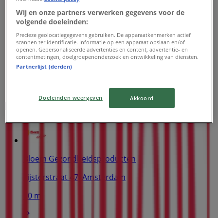
Wij en onze partners verwerken gegevens voor de
volgende doeleinden:
Precieze geolocatiegegevens gebruiken. De apparaatkenmerken actief
scannen ter identificatie. Informatie op een apparaat opslaan en/of
openen. Gepersonaliseerde advertenties en content, advertentie- en
contentmetingen, doelgroepenonderzoek en ontwikkeling van diensten.
Partnerlijst (derden)
Doeleinden weergeven
Akkoord
Dichtstbijzijnde winkels
Bloem Gezondheidsproducten
Lijsterstraat 47, Amsterdam
20 m