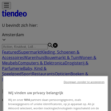
U bevindt zich hier:
Amsterdam
Featured
Supermarkt
Kleding, Schoenen &
Accessoires
Warenhuis
Bouwmarkt & Tuin
Wonen &
Meubels
Computers & Elektronica
Drogisterij &
Parfumerie
Baby, Kind &
Speelgoed
Sport
Restaurants
Opticien
Boeken &
Muziek
Auto & Fiets
Biomarkt
Vakantie & Reizen
Doorgaan zonder te accepteren
Dyson kopen - Aanbiedingen, acties
Wij vinden uw privacy belangrijk
en kortingscodes (0)
Wij en onze
1014
partners slaan persoonsgegevens, zoals
browsegegevens of unieke identificatoren, op je apparaat op. Als je
Akkoord selecteert, worden trackingtechnologieën ingeschakeld om de
Tiendeo
»