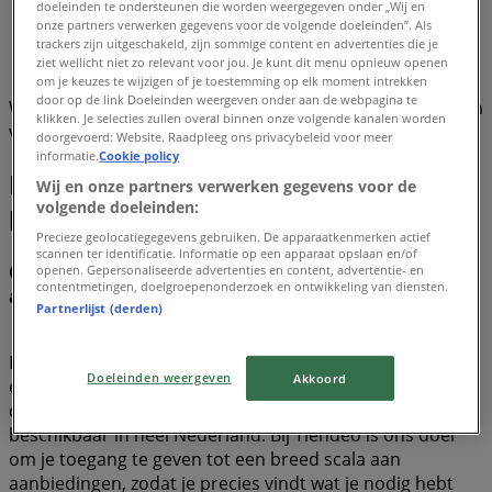
doeleinden te ondersteunen die worden weergegeven onder „Wij en
Aanbiedingen
»
onze partners verwerken gegevens voor de volgende doeleinden”. Als
trackers zijn uitgeschakeld, zijn sommige content en advertenties die je
Dyson
ziet wellicht niet zo relevant voor jou. Je kunt dit menu opnieuw openen
om je keuzes te wijzigen of je toestemming op elk moment intrekken
door op de link Doeleinden weergeven onder aan de webpagina te
We staan op het punt nieuwe aanbiedingen te publiceren
klikken. Je selecties zullen overal binnen onze volgende kanalen worden
van Dyson
doorgevoerd: Website. Raadpleeg ons privacybeleid voor meer
informatie.
Cookie policy
Dyson, alle aanbiedingen binnen
Wij en onze partners verwerken gegevens voor de
volgende doeleinden:
handbereik
Precieze geolocatiegegevens gebruiken. De apparaatkenmerken actief
scannen ter identificatie. Informatie op een apparaat opslaan en/of
Ontdek de beste aanbiedingen voor Dyson in
openen. Gepersonaliseerde advertenties en content, advertentie- en
contentmetingen, doelgroepenonderzoek en ontwikkeling van diensten.
augustus 2026!
Partnerlijst (derden)
Deze maand, in augustus van het jaar 2026, zijn we
Doeleinden weergeven
Akkoord
enthousiast om je de meest aantrekkelijke en
concurrerende aanbiedingen voor Dyson te bieden,
beschikbaar in heel Nederland. Bij Tiendeo is ons doel
om je toegang te geven tot een breed scala aan
aanbiedingen, zodat je precies vindt wat je nodig hebt