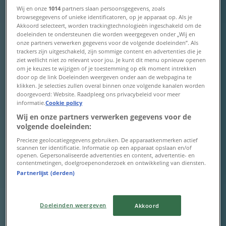
Wij en onze
1014
partners slaan persoonsgegevens, zoals
Verloopt 22-6
browsegegevens of unieke identificatoren, op je apparaat op. Als je
Akkoord selecteert, worden trackingtechnologieën ingeschakeld om de
Advertentie
doeleinden te ondersteunen die worden weergegeven onder „Wij en
onze partners verwerken gegevens voor de volgende doeleinden”. Als
trackers zijn uitgeschakeld, zijn sommige content en advertenties die je
ziet wellicht niet zo relevant voor jou. Je kunt dit menu opnieuw openen
om je keuzes te wijzigen of je toestemming op elk moment intrekken
door op de link Doeleinden weergeven onder aan de webpagina te
klikken. Je selecties zullen overal binnen onze volgende kanalen worden
doorgevoerd: Website. Raadpleeg ons privacybeleid voor meer
informatie.
Cookie policy
Wij en onze partners verwerken gegevens voor de
volgende doeleinden:
Precieze geolocatiegegevens gebruiken. De apparaatkenmerken actief
scannen ter identificatie. Informatie op een apparaat opslaan en/of
openen. Gepersonaliseerde advertenties en content, advertentie- en
contentmetingen, doelgroepenonderzoek en ontwikkeling van diensten.
{"numCatalogs":2}
Partnerlijst (derden)
Doeleinden weergeven
Akkoord
Meest aangeklikte Primera