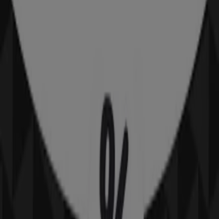
Blokker
Binnenban, Hoogvliet
277 m
Gesloten
Xenos
Binnenban, 6, Hoogvliet
291 m
Gesloten