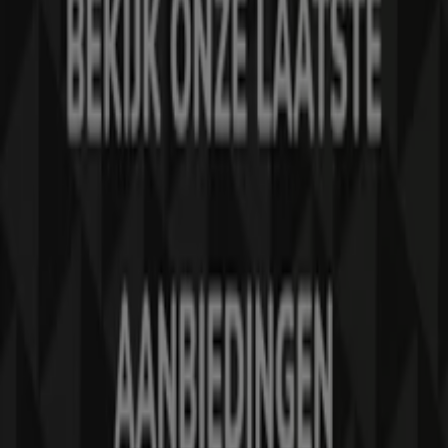
Tiendeo is onderdeel van Shopfully, het techbedrijf dat
lokaal winkelen wereldwijd opnieuw uitvindt.
Tiendeo
Wat we doen
Zakelijke oplossingen
Nieuws en media
Met ons samenwerken