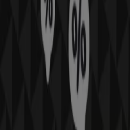
Bij Tiendeo bieden we je alle actuele informatie over
MS
Mode
, zoals openingstijden, exclusieve aanbiedingen en
de exacte locatie van de winkel op
Binnenban 60
.
Daarnaast krijg je toegang tot de nieuwste catalogi van
MS Mode
, waarin je de meest recente promoties kunt
ontdekken en kunt profiteren van grote kortingen op
Kleding, Schoenen & Accessoires
-producten voor je
aankopen in
Hoogvliet
.
Mis de kans niet om de winkel van
MS Mode
op
Binnenban 60
te bezoeken en een complete
winkelervaring te beleven. We nodigen je uit om de
promoties te ontdekken die we deze
augustus
voor je
hebben en om op de hoogte te blijven van de beste
aanbiedingen van
MS Mode
in
Hoogvliet
. Bezoek ons en
begin vandaag nog met besparen!
Meer informatie over MS Mode
Bekijk andere winkels van
MS Mode in Hoogvliet
Advertentie