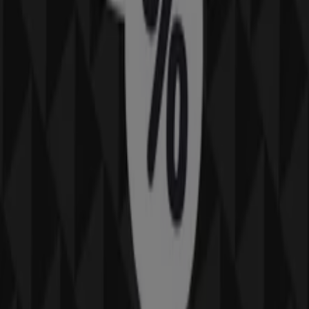
DA
Binnenban 8, Hoogvliet
293 m
Eyelove brillen
Binnenban 8, Hoogvliet
293 m
Bloem Gezondheidsproducten
Binnenban 8, Hoogvliet