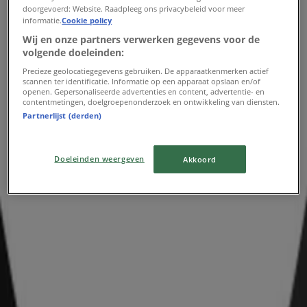
Aanbiedingen MS Mode
doorgevoerd: Website. Raadpleeg ons privacybeleid voor meer
informatie.
Cookie policy
Verloopt 1-6
389 m - Hoogvliet
Wij en onze partners verwerken gegevens voor de
volgende doeleinden:
Advertentie
Precieze geolocatiegegevens gebruiken. De apparaatkenmerken actief
scannen ter identificatie. Informatie op een apparaat opslaan en/of
openen. Gepersonaliseerde advertenties en content, advertentie- en
contentmetingen, doelgroepenonderzoek en ontwikkeling van diensten.
Partnerlijst (derden)
Doeleinden weergeven
Akkoord
Dichtstbijzijnde winkels