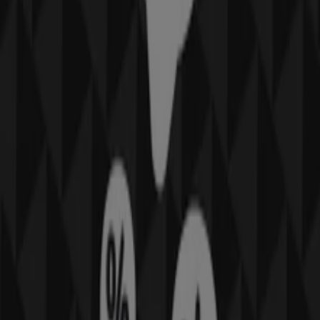
293 m
Andere bedrijven uit Kleding,
Schoenen & Accessoires in
Hoogvliet
MS Mode
Welkom bij de winkel van
MS Mode
op Tiendeo, waar je
de beste
aanbiedingen
,
promoties
en
catalogi
van dit
toonaangevende merk in de
Kleding, Schoenen &
Accessoires
-sector kunt ontdekken. Onze fysieke winkel
is gevestigd op
Binnenban 60
,
Hoogvliet
, en biedt een
breed assortiment kwaliteitsproducten waarmee je kunt
besparen gedurende de hele maand
augustus 2026
.