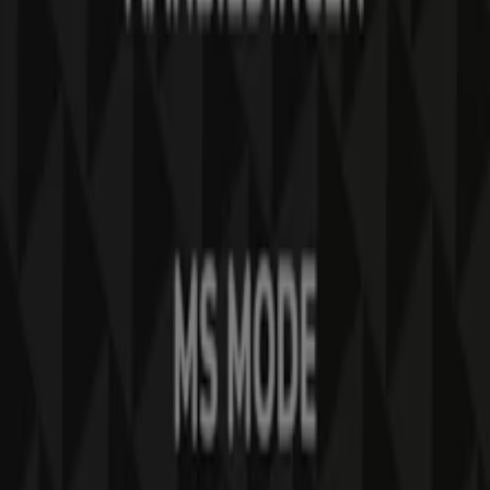
Contact
Marketing en bedrijfsaanvragen
Winkel verkeerd weergegeven op de kaart
Wekelijkse advertentiefeedback
Technische problemen en algemene feedback
Index
Merken
Lokale merken
Winkels
Winkels in de buurt
Producten
Lokale producten
Steden