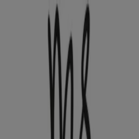
U bevindt zich hier:
Hoogvliet
Featured
Supermarkt
Kleding, Schoenen &
Accessoires
Warenhuis
Bouwmarkt & Tuin
Wonen &
Meubels
Computers & Elektronica
Drogisterij &
Parfumerie
Baby, Kind &
Speelgoed
Sport
Restaurants
Opticien
Boeken &
Muziek
Auto & Fiets
Biomarkt
Vakantie & Reizen
Advertentie
MS Mode-winkel | Binnenban 60,