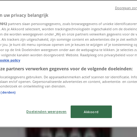
Doorgaan zon
n uw privacy belangrijk
1012
partners slaan persoonsgegevens, zoals browsegegevens of unieke identificatoren
. Als je Akkoord selecteert, worden trackingtechnologieën ingeschakeld om de doelein
n die worden weergegeven onder „Wij en onze partners verwerken gegevens voor de 
 Als trackers zijn uitgeschakeld, zijn sommige content en advertenties die je ziet wellich
or jou. Je kunt dit menu opnieuw openen om je keuzes te wijzigen of je toestemming 
or op de link Doeleinden weergeven onder aan de webpagina te klikken. Je selecties zu
 volgende kanalen worden doorgevoerd: Website. Raadpleeg ons privacybeleid voor 
ookie policy
nze partners verwerken gegevens voor de volgende doeleinden:
locatiegegevens gebruiken. De apparaatkenmerken actief scannen ter identificatie. Inf
slaan en/of openen. Gepersonaliseerde advertenties en content, advertentie- en cont
onderzoek en ontwikkeling van diensten.
t (derden)
Doeleinden weergeven
Akkoord