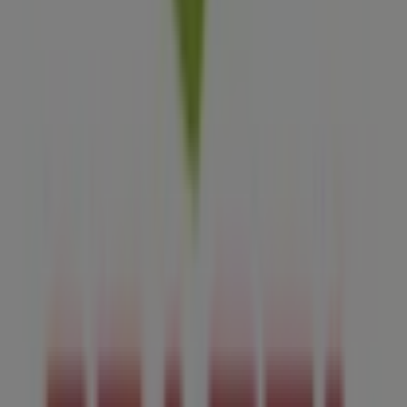
Den Haag
Sparta
Welkom bij de winkel van
Sparta
op Tiendeo, waar je de
beste
aanbiedingen
,
promoties
en
catalogi
van dit
toonaangevende merk in de
Auto & Fiets
-sector kunt
ontdekken. Onze fysieke winkel is gevestigd op
Sadeestraat 31
,
Den Haag
, en biedt een breed
assortiment kwaliteitsproducten waarmee je kunt
besparen gedurende de hele maand
augustus 2026
.
Bij Tiendeo bieden we je alle actuele informatie over
Sparta
, zoals openingstijden, exclusieve aanbiedingen en
de exacte locatie van de winkel op
Sadeestraat 31
.
Daarnaast krijg je toegang tot de nieuwste catalogi van
Sparta
, waarin je de meest recente promoties kunt
ontdekken en kunt profiteren van grote kortingen op
Auto & Fiets
-producten voor je aankopen in
Den Haag
.