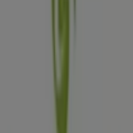
Boots
Westeinde 148, Den Haag
247 m
Gesloten
Swiss Sense
Waldeck Pyrmontkade 87-89, Den Haag
355 m
Gesloten
Andere bedrijven uit Auto & Fiets in