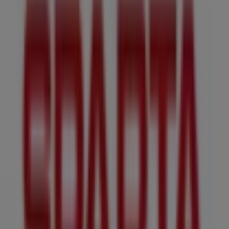
Mis de kans niet om de winkel van
Sparta
op
Sadeestraat 31
te bezoeken en een complete
winkelervaring te beleven. We nodigen je uit om de
promoties te ontdekken die we deze
augustus
voor je
hebben en om op de hoogte te blijven van de beste
aanbiedingen van
Sparta
in
Den Haag
. Bezoek ons en
begin vandaag nog met besparen!
Meer informatie over Sparta
Bekijk andere winkels van
Sparta in Den Haag
Advertentie