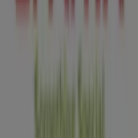
lokaal winkelen wereldwijd opnieuw uitvindt.
Tiendeo
Wat we doen
Zakelijke oplossingen
Nieuws en media
Met ons samenwerken
Contact
Marketing en bedrijfsaanvragen
Winkel verkeerd weergegeven op de kaart
Wekelijkse advertentiefeedback
Technische problemen en algemene feedback