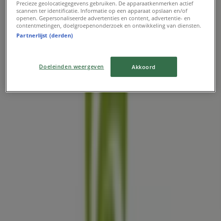
Precieze geolocatiegegevens gebruiken. De apparaatkenmerken actief
scannen ter identificatie. Informatie op een apparaat opslaan en/of
openen. Gepersonaliseerde advertenties en content, advertentie- en
Sparta
contentmetingen, doelgroepenonderzoek en ontwikkeling van diensten.
Partnerlijst (derden)
Collection 2026
Verloopt 31-12
Doeleinden weergeven
Akkoord
Dichtstbijzijnde winkels
Medipoint
Westeinde 148, Den Haag
127 m