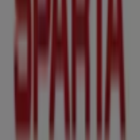
Tiendeo is onderdeel van Shopfully, het techbedrijf dat