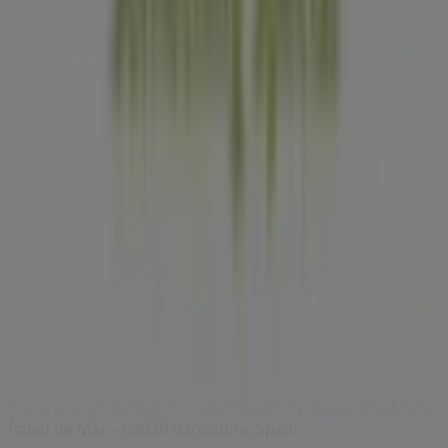
Index
Merken
Lokale merken
Winkels
Winkels in de buurt
Producten
Lokale producten
Steden
Download de Tiendeo app
Copyright © Tiendeo ® 2026 · Shopfully Marketing S.L.U. –
Palau de Mar – 08039 Barcelona, Spain