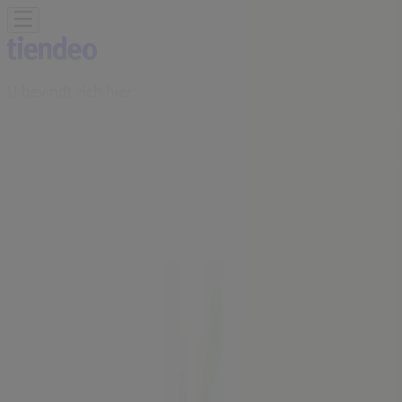
U bevindt zich hier:
Den Haag
Featured
Supermarkt
Kleding, Schoenen &
Accessoires
Warenhuis
Bouwmarkt & Tuin
Wonen &
Meubels
Computers & Elektronica
Drogisterij &
Parfumerie
Baby, Kind &
Speelgoed
Sport
Restaurants
Opticien
Boeken &
Muziek
Auto & Fiets
Biomarkt
Vakantie & Reizen
Advertentie
Sparta-winkel | Sadeestraat 31, Den