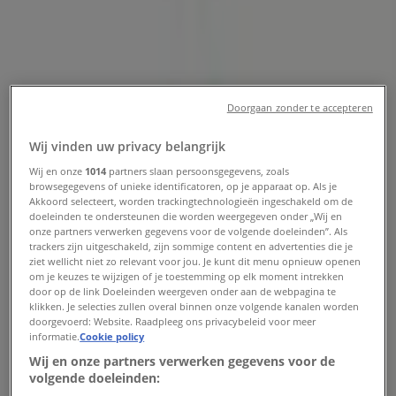
Haag - Openingstijden en
aanbiedingen
Tiendeo in Den Haag
»
Doorgaan zonder te accepteren
Auto & Fiets Aanbiedingen in Den Haag
Wij vinden uw privacy belangrijk
»
Wij en onze
1014
partners slaan persoonsgegevens, zoals
Sparta in Den Haag
»
browsegegevens of unieke identificatoren, op je apparaat op. Als je
Akkoord selecteert, worden trackingtechnologieën ingeschakeld om de
Sparta | Sadeestraat 31
doeleinden te ondersteunen die worden weergegeven onder „Wij en
onze partners verwerken gegevens voor de volgende doeleinden”. Als
Kaart
070-3248473
trackers zijn uitgeschakeld, zijn sommige content en advertenties die je
ziet wellicht niet zo relevant voor jou. Je kunt dit menu opnieuw openen
Kaart
070-3248473
om je keuzes te wijzigen of je toestemming op elk moment intrekken
door op de link Doeleinden weergeven onder aan de webpagina te
Sparta Aanbiedingen in Den Haag
klikken. Je selecties zullen overal binnen onze volgende kanalen worden
doorgevoerd: Website. Raadpleeg ons privacybeleid voor meer
informatie.
Cookie policy
Wij en onze partners verwerken gegevens voor de
volgende doeleinden: