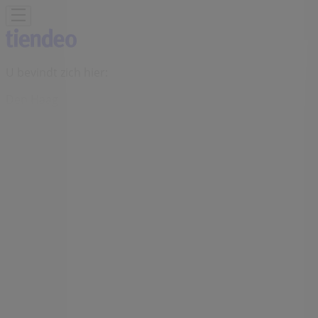
U bevindt zich hier:
Den Haag
Featured
Supermarkt
Kleding, Schoenen &
Accessoires
Warenhuis
Bouwmarkt & Tuin
Wonen &
Meubels
Computers & Elektronica
Drogisterij &
Parfumerie
Baby, Kind &
Speelgoed
Sport
Restaurants
Opticien
Boeken &
Muziek
Auto & Fiets
Biomarkt
Vakantie & Reizen
Advertentie
Karen Millen-winkel | Hoogstraat