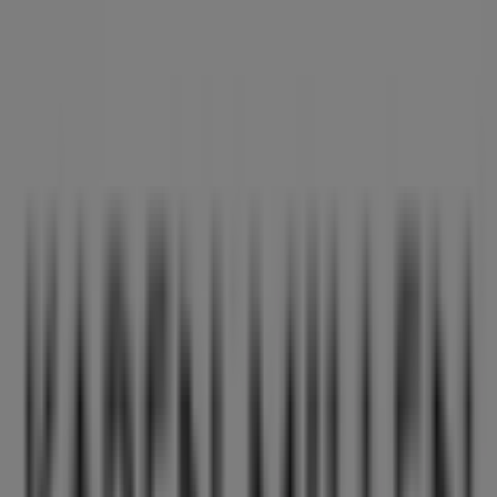
Dichtstbijzijnde winkels
Medipoint
Westeinde 148, Den Haag
127 m
Boots