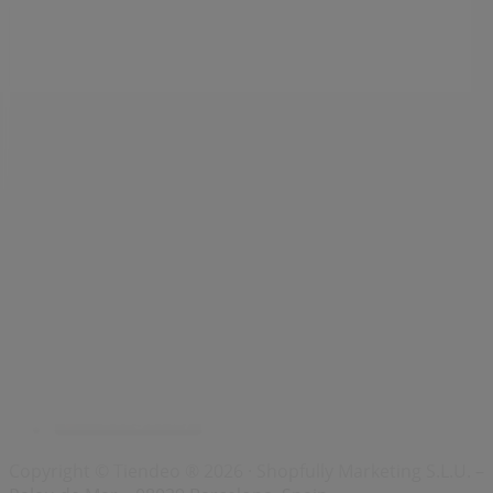
Index
Merken
Lokale merken
Winkels
Winkels in de buurt
Producten
Lokale producten
Steden
Download de Tiendeo app
Copyright © Tiendeo ® 2026 · Shopfully Marketing S.L.U. –