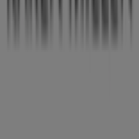
Haag
Karen Millen
Welkom bij de winkel van
Karen Millen
op Tiendeo, waar
je de beste
aanbiedingen
,
promoties
en
catalogi
van dit
toonaangevende merk in de
Kleding, Schoenen &
Accessoires
-sector kunt ontdekken. Onze fysieke winkel
is gevestigd op
Hoogstraat 9A
,
Den Haag
, en biedt een
breed assortiment kwaliteitsproducten waarmee je kunt
besparen gedurende de hele maand
augustus 2026
.
Bij Tiendeo bieden we je alle actuele informatie over
Karen Millen
, zoals openingstijden, exclusieve
aanbiedingen en de exacte locatie van de winkel op
Hoogstraat 9A
. Daarnaast krijg je toegang tot de
nieuwste catalogi van
Karen Millen
, waarin je de meest
recente promoties kunt ontdekken en kunt profiteren
van grote kortingen op
Kleding, Schoenen &
Accessoires
-producten voor je aankopen in
Den Haag
.