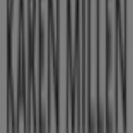
Westeinde 148, Den Haag
247 m
Gesloten
Swiss Sense
Waldeck Pyrmontkade 87-89, Den Haag
355 m
Gesloten
Andere bedrijven uit Kleding,
Schoenen & Accessoires in Den