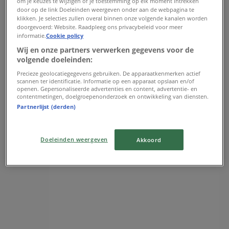
om je keuzes te wijzigen of je toestemming op elk moment intrekken
Woensdag
door op de link Doeleinden weergeven onder aan de webpagina te
klikken. Je selecties zullen overal binnen onze volgende kanalen worden
10:00 - 18:00
doorgevoerd: Website. Raadpleeg ons privacybeleid voor meer
Donderdag
informatie.
Cookie policy
10:00 - 21:00
Wij en onze partners verwerken gegevens voor de
Vrijdag
volgende doeleinden:
10:00 - 18:00
Precieze geolocatiegegevens gebruiken. De apparaatkenmerken actief
Zaterdag
scannen ter identificatie. Informatie op een apparaat opslaan en/of
10:00 - 18:00
openen. Gepersonaliseerde advertenties en content, advertentie- en
contentmetingen, doelgroepenonderzoek en ontwikkeling van diensten.
Partnerlijst (derden)
Kaart
31703020205
Gesloten
Doeleinden weergeven
Akkoord
Zondag
12:00 - 17:00
Maandag
12:00 - 18:00
Dinsdag
10:00 - 18:00