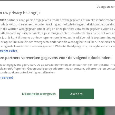
Doorgaan zon
n uw privacy belangrijk
1012
partners slaan persoonsgegevens, zoals browsegegevens of unieke identificatoren
. Als je Akkoord selecteert, worden trackingtechnologieën ingeschakeld om de doelein
n die worden weergegeven onder „Wij en onze partners verwerken gegevens voor de 
 Als trackers zijn uitgeschakeld, zijn sommige content en advertenties die je ziet wellich
or jou. Je kunt dit menu opnieuw openen om je keuzes te wijzigen of je toestemming 
or op de link Doeleinden weergeven onder aan de webpagina te klikken. Je selecties zu
 volgende kanalen worden doorgevoerd: Website. Raadpleeg ons privacybeleid voor 
ookie policy
nze partners verwerken gegevens voor de volgende doeleinden:
locatiegegevens gebruiken. De apparaatkenmerken actief scannen ter identificatie. Inf
slaan en/of openen. Gepersonaliseerde advertenties en content, advertentie- en cont
onderzoek en ontwikkeling van diensten.
t (derden)
Doeleinden weergeven
Akkoord